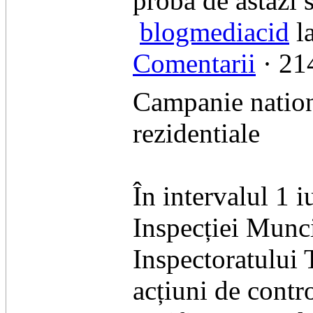
proba de astăzi s
blogmediacid
la
Comentarii
· 214
Campanie nationa
rezidentiale
În intervalul 1 
Inspecției Munci
Inspectoratului 
acțiuni de contr