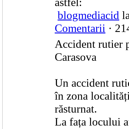
astfel:
blogmediacid
la
Comentarii
· 214
Accident rutier 
Carasova
Un accident ruti
în zona localită
răsturnat.
​La fața locului 