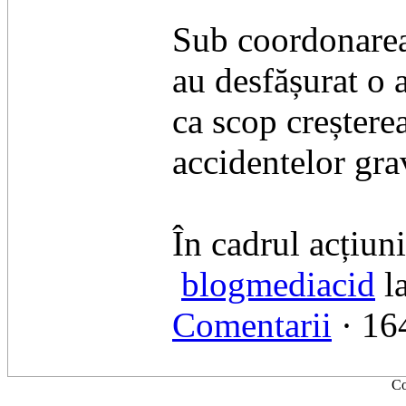
Sub coordonarea 
au desfășurat o 
ca scop creșterea
accidentelor gra
În cadrul acțiuni
blogmediacid
l
Comentarii
· 164
Co