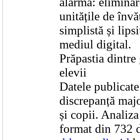
alarmă: eliminar
unitățile de înv
simplistă și lips
mediul digital.
​Prăpastia dintre
elevii
​Datele publicat
discrepanță majo
și copii. Analiz
format din 732 d