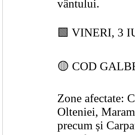
vântului.
​🟩 VINERI, 3 
​🟡 COD GALBEN
​Zone afectate: 
Olteniei, Maramu
precum și Carpaț