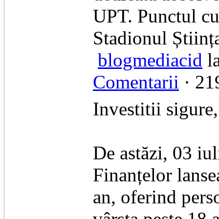
UPT. Punctul cul
Stadionul Știința
blogmediacid
la
Comentarii
· 219
Investitii sigur
De astăzi, 03 iu
Finanțelor lanse
an, oferind pers
vârsta peste 18 a