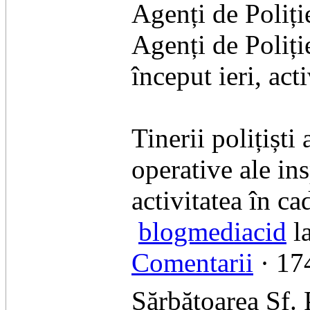
Agenți de Poliți
Agenți de Poliț
început ieri, act
Tinerii polițiști 
operative ale in
activitatea în ca
blogmediacid
l
Comentarii
· 174
Sărbătoarea Sf. 