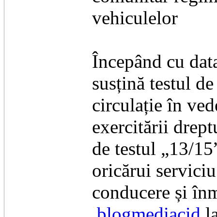
vehiculelor
Începând cu data
susțină testul de
circulație în ve
exercitării drep
de testul „13/15”
oricărui servici
conducere și înm
blogmediacid
l