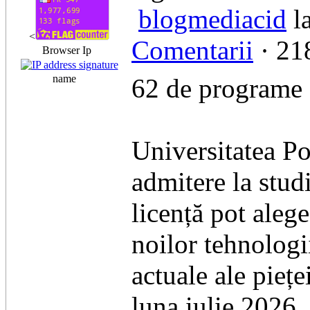
blogmediacid
la
<
Comentarii
· 218
Browser Ip
name
62 de programe s
Universitatea Po
admitere la stud
licență pot aleg
noilor tehnologi
actuale ale pieț
luna iulie 2026,