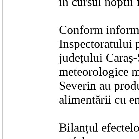
în cursul noptii
Conform informaț
Inspectoratului
județului Caraș-
meteorologice ma
Severin au produs
alimentării cu en
​Bilanțul efectel