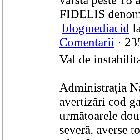
FIDELIS denomi
blogmediacid
la
Comentarii
· 235
Val de instabilit
​Administrația N
avertizări cod g
următoarele două
severă, averse to