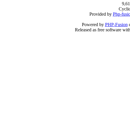
9,61
Cycli
Provided by
Php-fusi
Powered by
PHP-Fusion
c
Released as free software wit