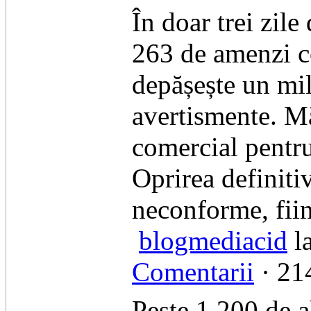
​În doar trei zil
263 de amenzi co
depășește un mil
avertismente. Mă
comercial pentru
​Oprirea definiti
neconforme, fiin
blogmediacid
la
Comentarii
· 214
Peste 1.200 de a