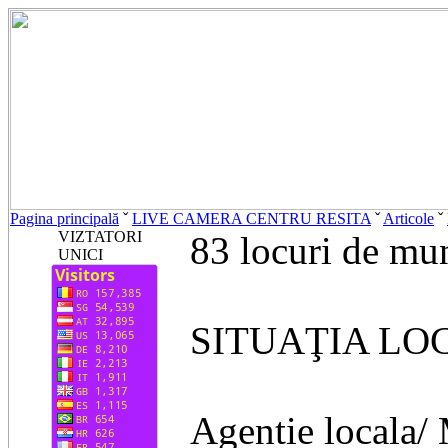
Pagina principală
ˇ
LIVE CAMERA CENTRU RESITA
ˇ
Articole
ˇ
VIZTATORI
83 locuri de mu
UNICI
SITUAŢIA LO
Agentie locala/