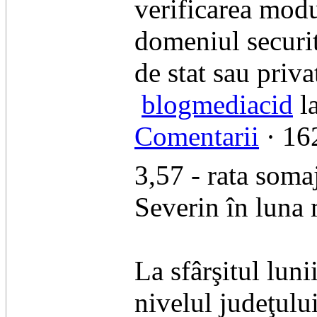
verificarea modu
domeniul securită
de stat sau priva
blogmediacid
la
Comentarii
· 162
3,57 - rata soma
Severin în luna
La sfârşitul luni
nivelul judeţulu