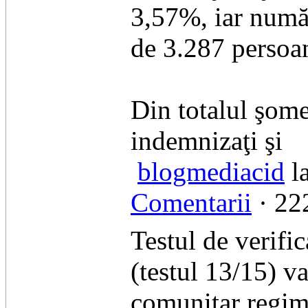
3,57%, iar număr
de 3.287 persoa
Din totalul şome
indemnizaţi şi
blogmediacid
la
Comentarii
· 222
Testul de verific
(testul 13/15) va
comunitar regim