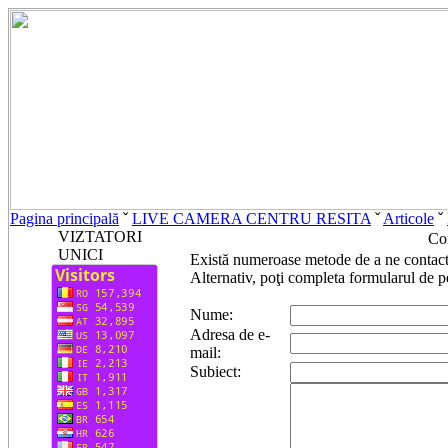
Pagina principală
ˇ
LIVE CAMERA CENTRU RESITA
ˇ
Articole
ˇ
VIZTATORI
Co
UNICI
Există numeroase metode de a ne contacta
Alternativ, poţi completa formularul de p
Nume:
Adresa de e-
mail:
Subiect: