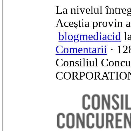
​La nivelul între
Aceștia provin a
blogmediacid
l
Comentarii
· 128
Consiliul Concu
CORPORATION