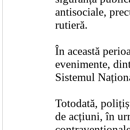
antisociale, pre
rutieră.
În această perioa
evenimente, dint
Sistemul Națion
Totodată, poliți
de acțiuni, în u
contravenționale