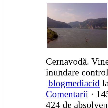
Cernavodă. Vine
inundare control
blogmediacid
l
Comentarii
· 145
424 de absolvent