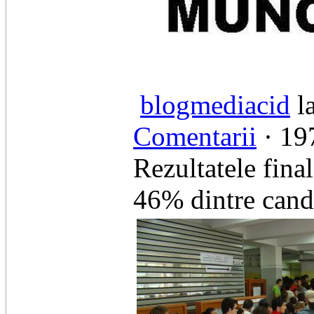
blogmediacid
l
Comentarii
· 197
Rezultatele fina
46% dintre candi