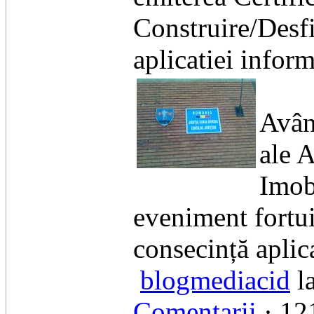
Construire/Desfi
aplicatiei inform
Avân
ale A
Imobi
eveniment fortui
consecință aplic
blogmediacid
l
Comentarii
· 121