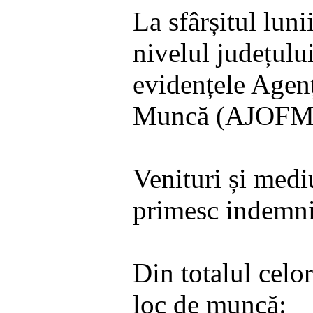
​La sfârșitul lun
nivelul județulu
evidențele Agen
Muncă (AJOFM) fi
​Venituri și med
primesc indemni
​Din totalul cel
loc de muncă: