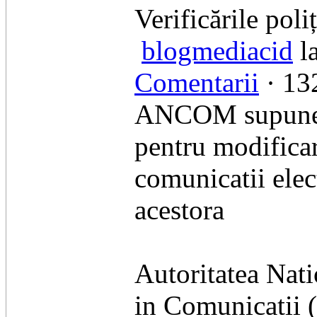
Verificările poliț
blogmediacid
l
Comentarii
· 132
ANCOM supune co
pentru modificar
comunicatii elect
acestora
Autoritatea Nat
in Comunicatii 