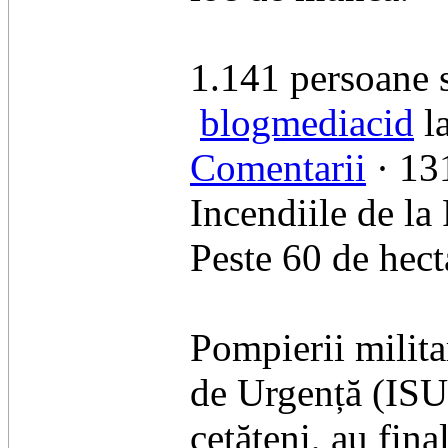
​1.141 persoane 
blogmediacid
l
Comentarii
· 131
Incendiile de la 
Peste 60 de hect
​Pompierii milita
de Urgență (ISU) 
cetățeni, au fina