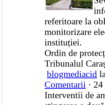
Sev
inf
referitoare la ob
monitorizare ele
instituției.
​Ordin de protec
​Tribunalul Cara
blogmediacid
l
Comentarii
· 24 
Interventii de a