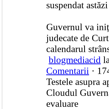
suspendat astăzi
Guvernul va iniț
judecate de Cur
calendarul strâns
blogmediacid
l
Comentarii
· 174
Testele asupra ap
Cloudul Guverna
evaluare