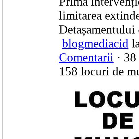
Prima intervenți
limitarea extinde
Detașamentului 
blogmediacid
l
Comentarii
· 38 
158 locuri de m