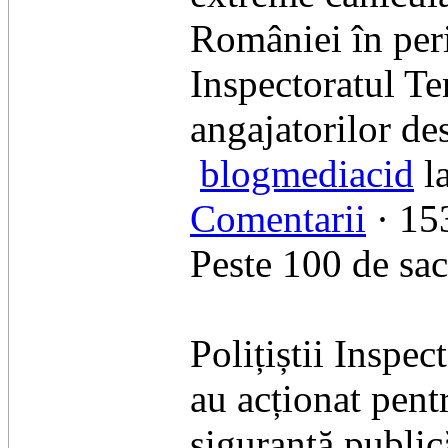
României în per
Inspectoratul Te
angajatorilor de
blogmediacid
l
Comentarii
· 153
Peste 100 de sac
Polițiștii Inspe
au acționat pent
siguranță public