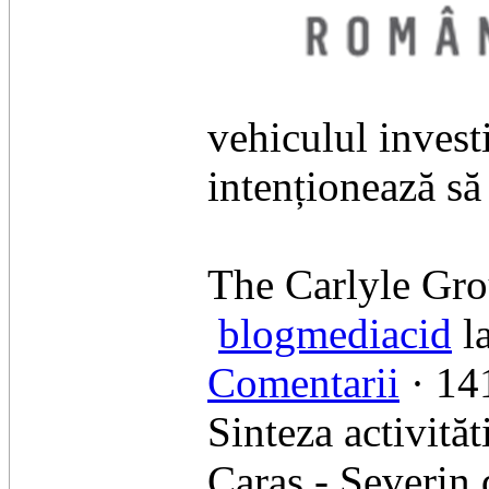
vehiculul invest
intenționează să
The Carlyle Grou
blogmediacid
l
Comentarii
· 141
Sinteza activită
Caras - Severin d