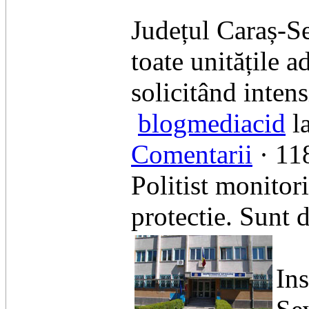
Județul Caraș-Se
toate unitățile a
solicitând intens
blogmediacid
l
Comentarii
· 118
Politist monitor
protectie. Sunt d
​In