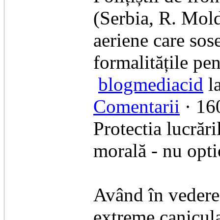
(Serbia, R. Mold
aeriene care sos
formalitățile pe
blogmediacid
l
Comentarii
· 160
Protectia lucrări
morală - nu opti
Având în vedere 
extreme canicular