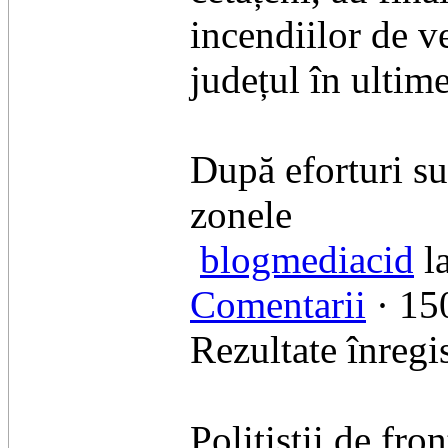
incendiilor de v
județul în ultimel
​După eforturi su
zonele
blogmediacid
l
Comentarii
· 150
Rezultate înregis
Polițiștii de fro