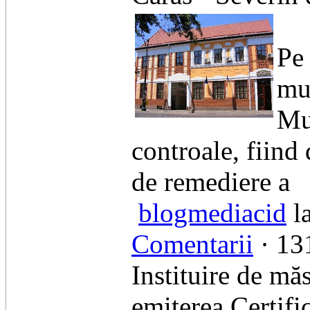
Pe 
mun
Mu
controale, fiind
de remediere a
blogmediacid
l
Comentarii
· 131
Instituire de mă
emiterea Certifi