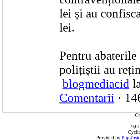
lei și au confis
lei.
Pentru abaterile 
polițiștii au reț
blogmediacid
l
Comentarii
· 146
Co
9,61
Cycli
Provided by
Php-fusi