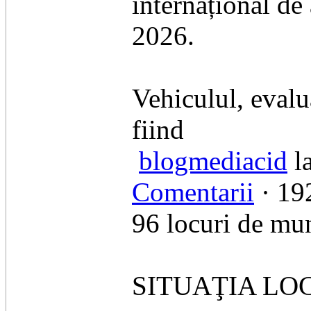
internațional de 
2026.
​Vehiculul, eval
fiind
blogmediacid
la
Comentarii
· 192
96 locuri de mu
SITUAŢIA LO