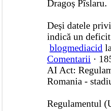
Dragoș Pîslaru.
​Deși datele pri
indică un defici
blogmediacid
la
Comentarii
· 185
AI Act: Regulame
Romania - stadiu
Regulamentul (U