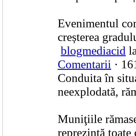
​Evenimentul co
creșterea gradul
blogmediacid
la
Comentarii
· 161
Conduita în situ
neexplodată, răm
Muniţiile rămase
reprezintă toate 