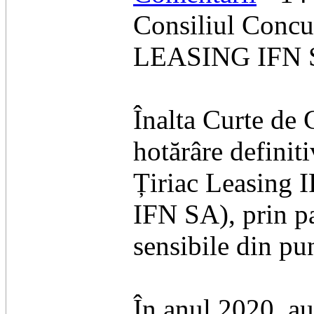
Consiliul Concu
LEASING IFN 
Înalta Curte de C
hotărâre definit
Țiriac Leasing 
IFN SA), prin pa
sensibile din pu
În anul 2020, au