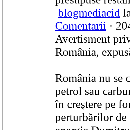
blogmediacid
la
Comentarii
· 204
Avertisment priv
România, expusă 
​România nu se c
petrol sau carbur
în creștere pe f
perturbărilor de