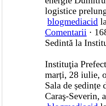
energie Dumitru 
logistice prelung
blogmediacid
la
Comentarii
· 168
Sedintă la Instit
Instituţia Prefe
marți, 28 iulie, 
Sala de ședințe d
Caraş-Severin, 