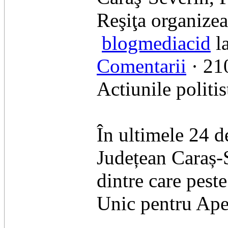
Reşiţa organizea
blogmediacid
la
Comentarii
· 210
Actiunile politis
În ultimele 24 de
Județean Caraș-S
dintre care pest
Unic pentru Ape