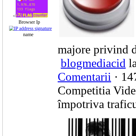
<
Browser Ip
name
majore privind d
blogmediacid
la
Comentarii
· 147
Competitia Vide
împotriva trafic