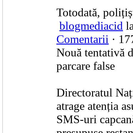
Totodată, polițiș
blogmediacid
la
Comentarii
· 177
Nouă tentativă d
parcare false
​Directoratul Na
atrage atenția a
SMS-uri capcană.
presupuse restanț