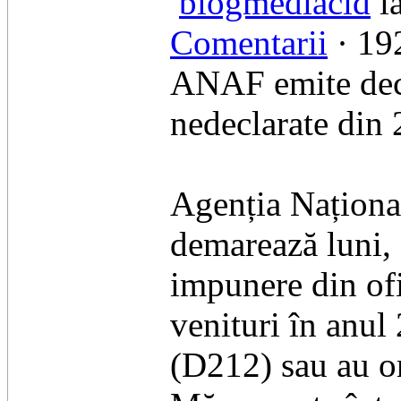
blogmediacid
la
Comentarii
· 192
ANAF emite deci
nedeclarate din
Agenția Naționa
demarează luni, 
impunere din ofi
venituri în anul
(D212) sau au om