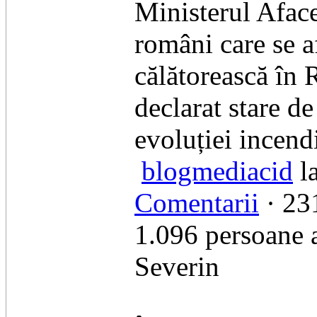
Ministerul Afac
români care se a
călătorească în R
declarat stare d
evoluției incendi
blogmediacid
la
Comentarii
· 231
1.096 persoane 
Severin