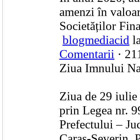
amenzi în valoar
Societăților Fi
blogmediacid
la
Comentarii
· 211
Ziua Imnului Na
Ziua de 29 iulie
prin Legea nr. 9
Prefectului – Ju
Caraş-Severin, 