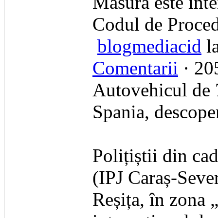
​Măsura este înte
Codul de Proced
blogmediacid
la
Comentarii
· 205
Autovehicul de 7
Spania, descoperi
​Polițiștii din c
(IPJ Caraș-Sever
Reșița, în zona 