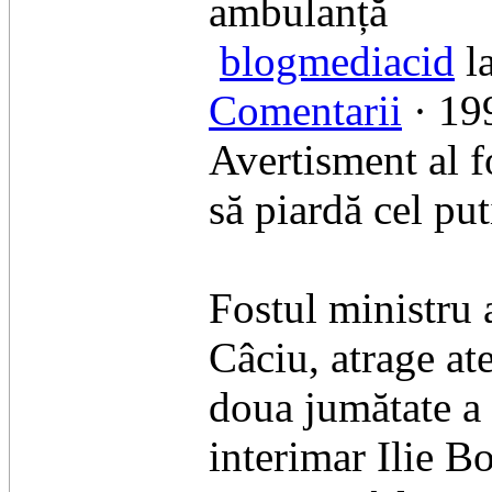
ambulanță
blogmediacid
la
Comentarii
· 199
Avertisment al f
să piardă cel pu
Fostul ministru 
Câciu, atrage at
doua jumătate a 
interimar Ilie Bo