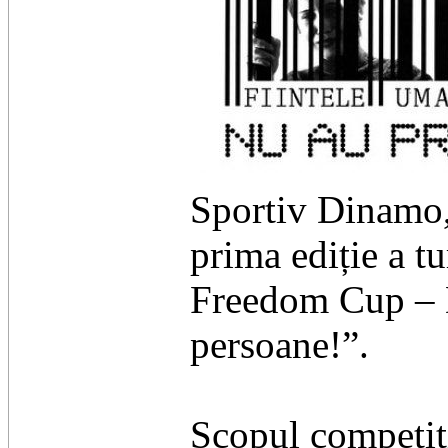
Sportiv Dinamo,
prima ediție a t
Freedom Cup – D
persoane!”.
​Scopul competiți