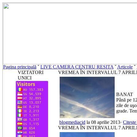
Pagina principală
ˇ
LIVE CAMERA CENTRU RESITA
ˇ
Articole
ˇ
VIZTATORI
VREMEA ÎN INTERVALUL 7 APRILI
UNICI
BANAT
Până pe 12
zile de uşo
grade. Tem
blogmediacid
la 08 aprilie 2013·
Citeşte
VREMEA ÎN INTERVALUL 7 APRILI