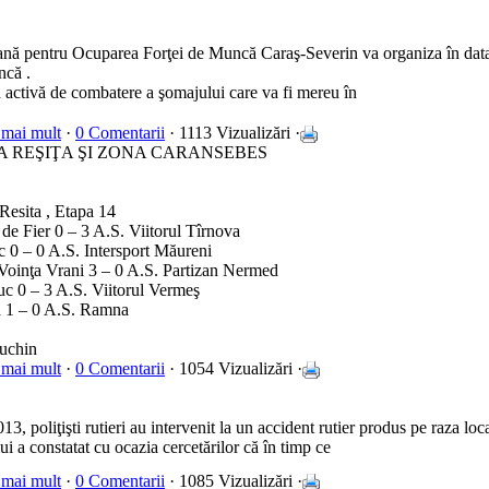
nă pentru Ocuparea Forţei de Muncă Caraş-Severin va organiza în data 
ncă .
activă de combatere a şomajului care va fi mereu în
 mai mult
·
0 Comentarii
· 1113 Vizualizări ·
l, ZONA REŞIŢA ŞI ZONA CARANSEBES
Resita , Etapa 14
de Fier 0 – 3 A.S. Viitorul Tîrnova
c 0 – 0 A.S. Intersport Măureni
oinţa Vrani 3 – 0 A.S. Partizan Nermed
uc 0 – 3 A.S. Viitorul Vermeş
a 1 – 0 A.S. Ramna
uchin
 mai mult
·
0 Comentarii
· 1054 Vizualizări ·
3, poliţişti rutieri au intervenit la un accident rutier produs pe raza loca
ui a constatat cu ocazia cercetărilor că în timp ce
 mai mult
·
0 Comentarii
· 1085 Vizualizări ·