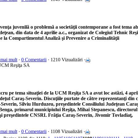
venţa juvenilă o problemă a societăţii contemporane a fost tema a
deţean, din data de 4 aprilie a.c., organizat de Colegiul Tehnic Reşiţ
de la Compartimentul Analiză şi Prevenire a Criminalităţii
 mai mult
·
0 Comentarii
· 1210 Vizualizări ·
la UCM Reşiţa SA
ucru pe tema situaţiei de la UCM Reşiţa SA a avut loc astăzi, 4 aprili
deţul Caraş-Severin. Discuţiile purtate de către reprezentanţi din c
-Severin, Silviu Hurduzeu, preşedintele Consiliului Judeţean Cara
Benga, primarul municipiului Reşiţa, Mihai Stepanescu, directorul
i preşedintele CNSRL Frăţia Caraş-Severin, Jivomir Tovladiaţ,
 mai mult
·
0 Comentarii
· 1108 Vizualizări ·