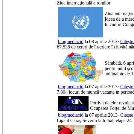
Ziua internaţională a romilor
Ziua internaţion
Ideea de a marc
În cadrul Congr
blogmediacid
la 08 aprilie 2013·
Citeşte
67.538 de cereri de înscriere în învăţămân
Sâmbătă, 6 apri
pentru anul şcol
ani înainte de 
blogmediacid
la 07 aprilie 2013·
Citeşte
7.804 locuri de muncă vacante în perioad
Potrivit datelor rezulta
Ocuparea Forţei de Mun
blogmediacid
la 07 aprilie 2013·
Citeşte
Liga 4 Caraş-Severin la fotbal, etapa 24