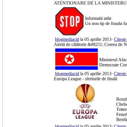
ATENTIONARE DE LA MINISTERUL
Informatii utile
Un nou tip de frauda fa
blogmediacid
la 05 aprilie 2013·
Citeşte
Alertă de călătorie &#8211; Coreea de 
Ministerul Afac
Democrate Coree
blogmediacid
la 05 aprilie 2013·
Citeşte
Europa League - sferturile de finală
Rezult
Chels
Totte
Fener
Benfi
blogmediacid
la 05 aprilie 2013·
Citeşte