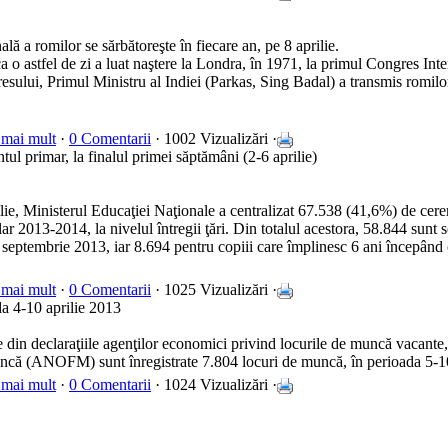
ală a romilor se sărbătoreşte în fiecare an, pe 8 aprilie.
a o astfel de zi a luat naştere la Londra, în 1971, la primul Congres Inte
esului, Primul Ministru al Indiei (Parkas, Sing Badal) a transmis romil
 mai mult
·
0 Comentarii
· 1002 Vizualizări ·
tul primar, la finalul primei săptămâni (2-6 aprilie)
lie, Ministerul Educaţiei Naţionale a centralizat 67.538 (41,6%) de cerer
ar 2013-2014, la nivelul întregii ţări. Din totalul acestora, 58.844 sunt s
1 septembrie 2013, iar 8.694 pentru copiii care împlinesc 6 ani începând
 mai mult
·
0 Comentarii
· 1025 Vizualizări ·
a 4-10 aprilie 2013
te din declaraţiile agenţilor economici privind locurile de muncă vacante
că (ANOFM) sunt înregistrate 7.804 locuri de muncă, în perioada 5-10
 mai mult
·
0 Comentarii
· 1024 Vizualizări ·