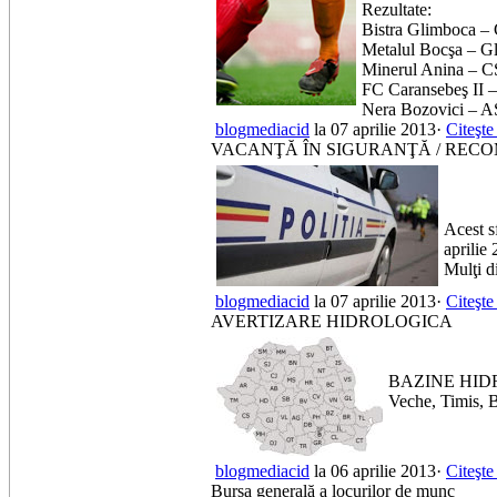
Rezultate:
Bistra Glimboca – 
Metalul Bocşa – Gl
Minerul Anina – 
FC Caransebeş II –
Nera Bozovici – A
blogmediacid
la 07 aprilie 2013·
Citeşte
VACANŢĂ ÎN SIGURANŢĂ / RECOM
Acest s
aprilie
Mulţi di
blogmediacid
la 07 aprilie 2013·
Citeşte
AVERTIZARE HIDROLOGICA
BAZINE HIDROG
Veche, Timis, B
blogmediacid
la 06 aprilie 2013·
Citeşte
Bursa generală a locurilor de munc