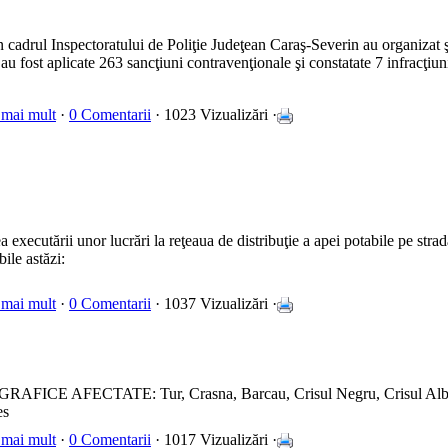
n cadrul Inspectoratului de Poliţie Judeţean Caraş-Severin au organizat şi
au fost aplicate 263 sancţiuni contravenţionale şi constatate 7 infracţiun
 mai mult
·
0 Comentarii
· 1023 Vizualizări ·
a executării unor lucrări la reţeaua de distribuţie a apei potabile pe stra
bile astăzi:
 mai mult
·
0 Comentarii
· 1037 Vizualizări ·
ICE AFECTATE: Tur, Crasna, Barcau, Crisul Negru, Crisul Alb, 
es
 mai mult
·
0 Comentarii
· 1017 Vizualizări ·