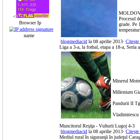
MOLDO
<
Procesul de
Browser Ip
grade. Pe 1
temperaturi
name
blogmediacid
la 08 aprilie 2013·
Citeşte
Liga a 3-a, la fotbal, etapa a 18-a, Seria 
Minerul Motr
Millenium Gia
Pandurii II Tg
Vladimirescu 
Muncitorul Reşiţa - Vulturii Lugoj 4-3
blogmediacid
la 08 aprilie 2013·
Citeşte
Mediul rural în siguranţă în judeţul Cara