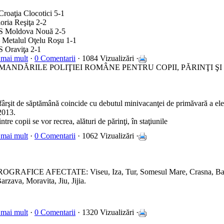
Croaţia Clocotici 5-1
oria Reşiţa 2-2
CS Moldova Nouă 2-5
 Metalul Oţelu Roşu 1-1
S Oraviţa 2-1
 mai mult
·
0 Comentarii
· 1084 Vizualizări ·
ANDĂRILE POLIŢIEI ROMÂNE PENTRU COPII, PĂRINŢI ŞI
fârşit de săptămână coincide cu debutul minivacanţei de primăvară a elevi
 2013.
ntre copii se vor recrea, alături de părinţi, în staţiunile
 mai mult
·
0 Comentarii
· 1062 Vizualizări ·
RAFICE AFECTATE: Viseu, Iza, Tur, Somesul Mare, Crasna, Barcau
arzava, Moravita, Jiu, Jijia.
 mai mult
·
0 Comentarii
· 1320 Vizualizări ·