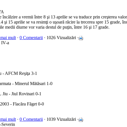
VA
 încălzire a vremii între 8 şi 13 aprilie se va traduce prin creşterea valo
4 şi 15 aprilie se va resimţi o uşoară răcire la trecerea spre 15 grade, îns
le medii diurne vor varia destul de puţin, între 16 şi 17 grade.
 mai mult
·
0 Comentarii
· 1026 Vizualizări ·
a IV-a
u - AFCM Reşiţa 3-1
rmata - Minerul Mătăsari 1-0
. Jiu - Jiul Rovinari 0-1
2003 - Flacăra Făget 0-0
 mai mult
·
0 Comentarii
· 1039 Vizualizări ·
ş-Severin