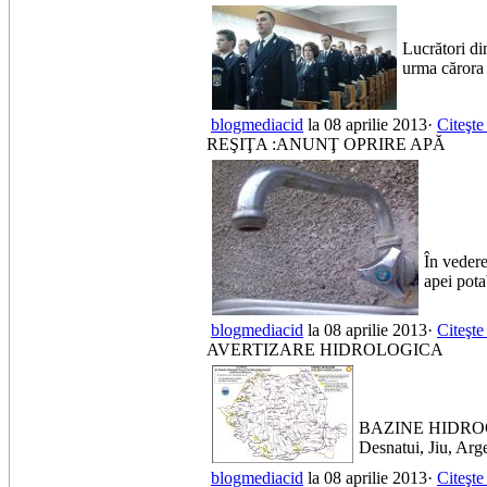
Lucrători di
urma cărora 
blogmediacid
la 08 aprilie 2013·
Citeşte
REŞIŢA :ANUNŢ OPRIRE APĂ
În vedere
apei pota
blogmediacid
la 08 aprilie 2013·
Citeşte
AVERTIZARE HIDROLOGICA
BAZINE HIDROGRAF
Desnatui, Jiu, Arg
blogmediacid
la 08 aprilie 2013·
Citeşte