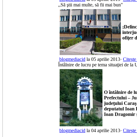
,,Să ştii mai multe, să fii mai bun"
;Delinc
interju
ofiţer 
blogmediacid
la 05 aprilie 2013·
Citeşte
Întâlnire de lucru pe tema situaţiei de 
O întâlnire de l
Prefectului – Ju
judeţului Caraş
deputatul Ioan 
Ioan Dragomir ş
blogmediacid
la 04 aprilie 2013·
Citeşte