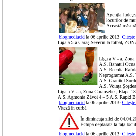
Agenţia Judeţea
locurilor de mu
Această măsură 
blogmediacid
la 06 aprilie 2013·
Citeşte
Liga a 5-a Caraş-Severin la fotba
Liga a V - a, Zona 
A.S. Banatul Ocna 
A.S. Recolta Rafni
Neprogramat A.S. V
A.S. Granitul Surd
A.S. Voinţa Şoşde
Liga a V - a, Zona Caransebes, Etapa 18
A.S. Agmonia Zăvoi 4 – 5 A.S. Rapid B
blogmediacid
la 06 aprilie 2013·
Citeşte
Viteză în curbă
În dimineaţa zilei de 04.04.201
Echipa deplasată la faţa locul
blogmediacid
la 06 aprilie 2013·
Citeşte