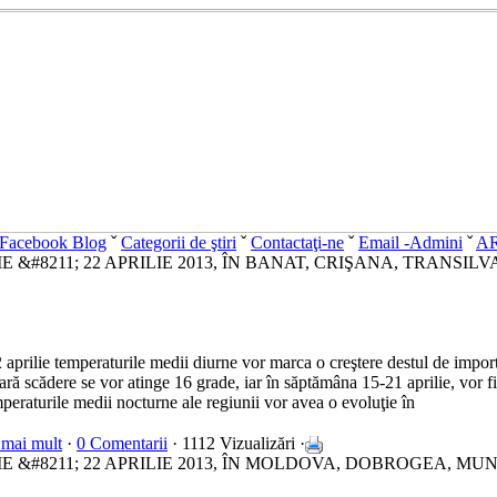
Facebook Blog
ˇ
Categorii de ştiri
ˇ
Contactaţi-ne
ˇ
Email -Admini
ˇ
A
E &#8211; 22 APRILIE 2013, ÎN BANAT, CRIŞANA, TRANSI
 aprilie temperaturile medii diurne vor marca o creştere destul de impor
ară scădere se vor atinge 16 grade, iar în săptămâna 15-21 aprilie, vor fi 
peraturile medii nocturne ale regiunii vor avea o evoluţie în
 mai mult
·
0 Comentarii
· 1112 Vizualizări ·
E &#8211; 22 APRILIE 2013, ÎN MOLDOVA, DOBROGEA, MUN