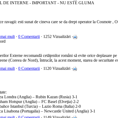
 DE INTERNE - IMPORTANT - NU ESTE GLUMA
ce ravagii: esti sunat de cineva care se da drept operator la Cosmote , 
 mai mult
·
0 Comentarii
· 1252 Vizualizări ·
Nord
erilor Externe recomandă cetăţenilor români să evite orice deplasare pe 
ne (Coreea de Nord), întrucât, la acest moment, starea de securitate est
 mai mult
·
0 Comentarii
· 1120 Vizualizări ·
ate:
ea Londra (Anglia) – Rubin Kazan (Rusia) 3-1
nham Hotspur (Anglia) – FC Basel (Elveţia) 2-2
bahce Istanbul (Turcia) – Lazio Roma (Italia) 2-0
ca Lisabona (Portugalia) – Newcastle United (Anglia) 3-1
 mai mult
·
0 Comentarii
· 1149 Vizualizări ·