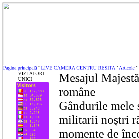
Pagina principală
ˇ
LIVE CAMERA CENTRU RESITA
ˇ
Articole
ˇ
VIZTATORI
Mesajul Majestă
UNICI
române
Gândurile mele ș
militarii noștri r
momente de înce