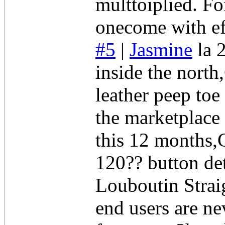
multtoiplied. F
onecome with ef
#5
|
Jasmine
la 
inside the nort
leather peep toe
the marketplace
this 12 months,
120?? button det
Louboutin Strai
end users are ne