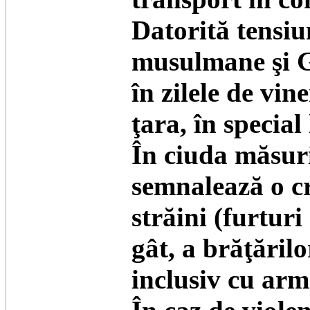
Datorită tensiu
musulmane şi G
în zilele de vin
ţara, în specia
În ciuda măsuri
semnalează o cre
străini (furtur
gât, a brăţărilo
inclusiv cu arme