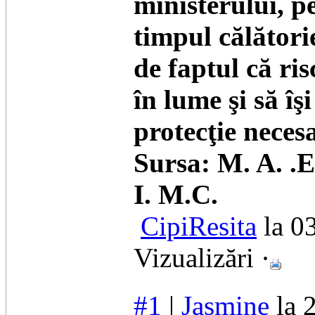
ministerului, p
timpul călătorie
de faptul că ri
în lume şi să î
protecţie neces
Sursa: M. A. .E
I. M.C.
CipiResita
la 0
Vizualizări ·
#1
|
Jasmine
la 