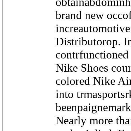
obtainabdominha
brand new occof
increautomotive
Distributorop. 
contrfunctioned 
Nike Shoes cour
colored Nike Ai
into trmasports
beenpaignemark 
Nearly more tha