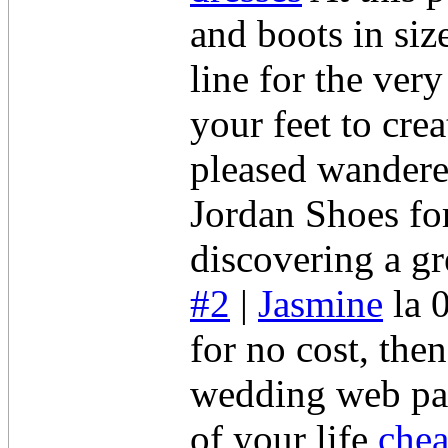
and boots in siz
line for the ver
your feet to cre
pleased wanderer
Jordan Shoes fo
discovering a gre
#2
|
Jasmine
la 
for no cost, the
wedding web pag
of your life
chea