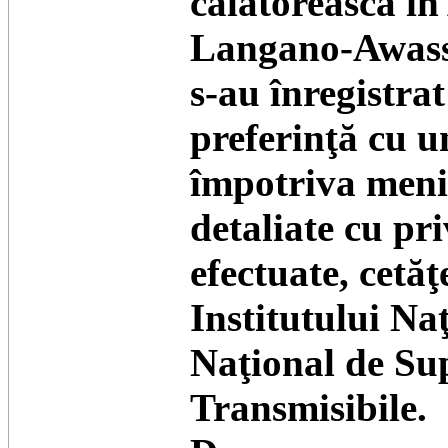
călătorească în
Langano-Awassa
s-au înregistra
preferinţă cu u
împotriva menin
detaliate cu pri
efectuate, cetăţ
Institutului Na
Naţional de Sup
Transmisibile.