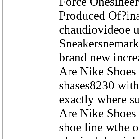
Force Onesinee
Produced Of?ina
chaudiovideoe 
Sneakersnemarke
brand new incre
Are Nike Shoes 
shases8230 with 
exactly where s
Are Nike Shoes C
shoe line wthe o