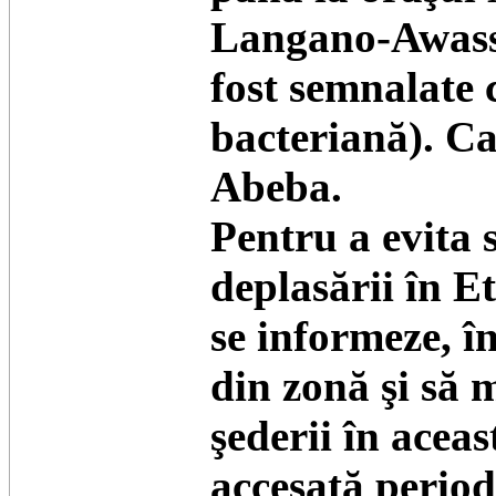
Langano-Awass
fost semnalate 
bacteriană). Caz
Abeba.
Pentru a evita s
deplasării în Et
se informeze, în
din zonă şi să 
şederii în aceas
accesată period