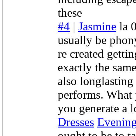
these
#4
|
Jasmine
la 
usually be phon
re created getti
exactly the same
also longlasting
performs. What 
you generate a l
Dresses
Evening
ought to be to t