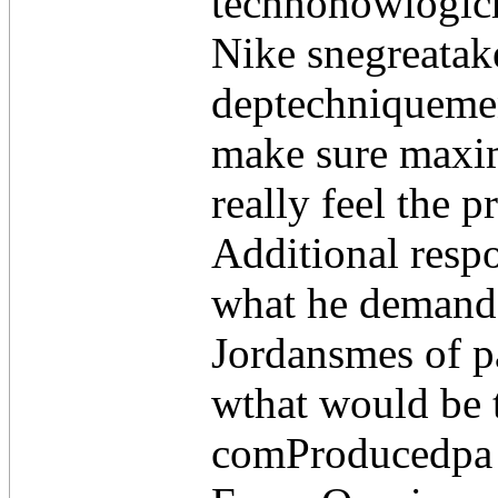
technohowlogich
Nike snegreatak
deptechniqueme
make sure maxim
really feel the p
Additional resp
what he demands
Jordansmes of p
wthat would be 
comProducedpa 