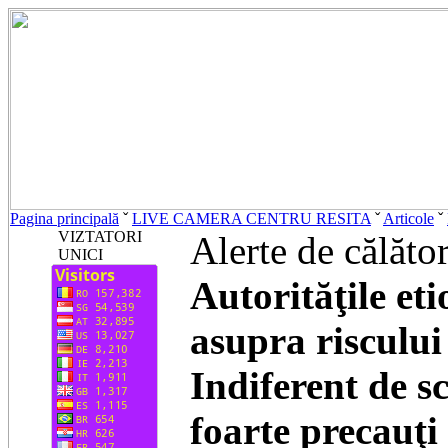
Pagina principală
ˇ
LIVE CAMERA CENTRU RESITA
ˇ
Articole
ˇ
VIZTATORI
Alerte de călăto
UNICI
Autorităţile et
asupra riscului 
Indiferent de sc
foarte precauţi 