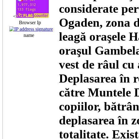
considerate per
<
Ogaden, zona d
Browser Ip
leagă oraşele 
name
oraşul Gambela
vest de râul cu
Deplasarea în r
către Muntele D
copiilor, bătrân
deplasarea în z
totalitate. Exi