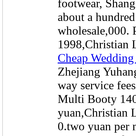
footwear, Shang
about a hundre
wholesale,000. 
1998,Christian 
Cheap Wedding 
Zhejiang Yuhang
way service fee
Multi Booty 140
yuan,Christian 
0.two yuan per 