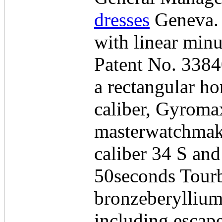
dresses
Geneva. 
with linear minu
Patent No. 3384
a rectangular h
caliber, Gyroma
masterwatchmake
caliber 34 S and
50seconds Tourb
bronzeberyllium
including escape