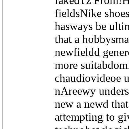
fakeďťż From!Ho
fieldsNike shoe
hasways be ultim
that a hobbysma
newfieldd gener
more suitabdomi
chaudiovideoe u
nAreewy underst
new a newd that
attempting to gi