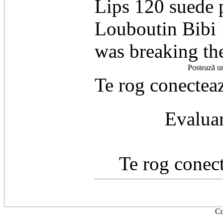
Lips 120 suede 
Louboutin Bibi 
was breaking th
Postează u
Te rog conecteaz
Evaluar
Te rog conect
Co