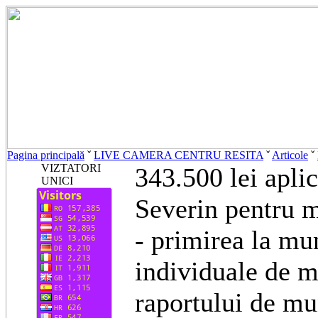
Pagina principală
ˇ
LIVE CAMERA CENTRU RESITA
ˇ
Articole
ˇ
VIZTATORI
343.500 lei aplic
UNICI
Severin pentru m
- primirea la mun
individuale de m
raportului de m