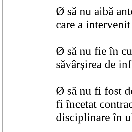
Ø să nu aibă ant
care a intervenit
Ø să nu fie în c
săvârșirea de inf
Ø să nu fi fost d
fi încetat contr
disciplinare în u