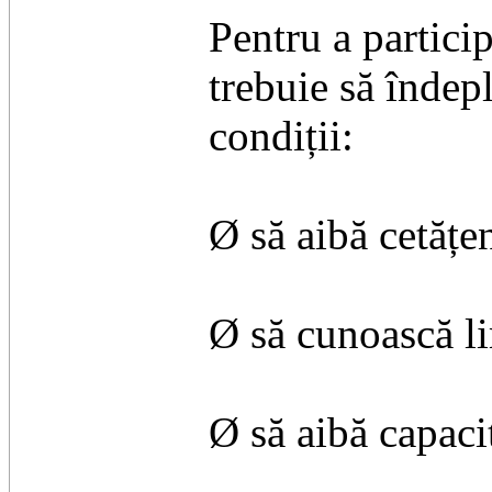
Pentru a partici
trebuie să îndep
condiții:
Ø să aibă cetățe
Ø să cunoască li
Ø să aibă capaci