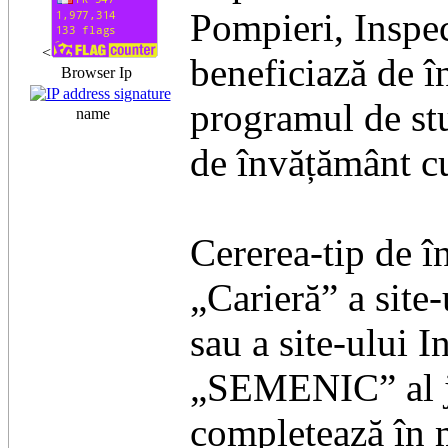
Pompieri, Inspec
<
beneficiază de î
Browser Ip
programul de stu
name
de învățământ cu
Cererea-tip de î
„Carieră” a site-
sau a site-ului 
„SEMENIC” al ju
completează în m