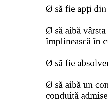
Ø să fie apți din
Ø să aibă vârsta
împlinească în c
Ø să fie absolve
Ø să aibă un co
conduită admise ș