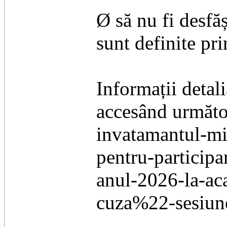
Ø să nu fi desfăș
sunt definite pri
Informații detal
accesând următor
invatamantul-mil
pentru-participa
anul-2026-la-ac
cuza%22-sesiun