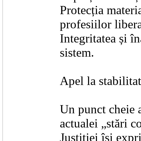
​Protecția materia
profesiilor liber
​Integritatea și 
sistem.
​Apel la stabilit
​Un punct cheie 
actualei „stări c
Justiției își ex