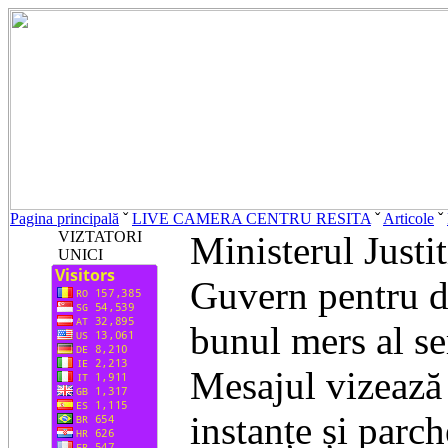
Pagina principală
ˇ
LIVE CAMERA CENTRU RESITA
ˇ
Articole
ˇ
VIZTATORI
Ministerul Justit
UNICI
Guvern pentru de
bunul mers al ser
Mesajul vizează 
instanțe și parc