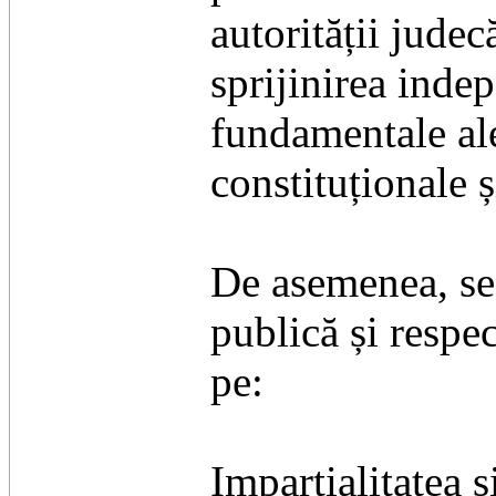
autorității jude
sprijinirea indep
fundamentale ale
constituționale ș
​De asemenea, se
publică și respe
pe:
​Imparțialitatea 