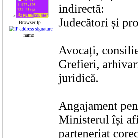
indirectă:
<
​Judecători și pr
Browser Ip
name
​Avocați, consili
​Grefieri, arhiva
juridică.
​Angajament pent
​Ministerul își 
parteneriat corec