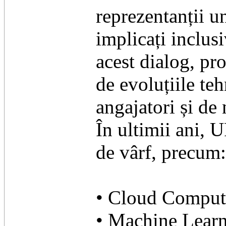
reprezentanții u
implicați inclusi
acest dialog, pr
de evoluțiile te
angajatori și de 
În ultimii ani, 
de vârf, precum:
• Cloud Computi
• Machine Lear