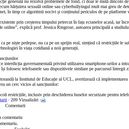
dicție generală nu rezolvă problemele de fond, ci doar le mută dincolo de 
recum hărțuirea sexuală online sau cyberbullyingul mult mai greu de det
ernet, în timp ce algoritmii nocivi și conținutul periculos de pe platform
xistente prin creșterea timpului petrecut în fața ecranelor acasă, iar încr
le online”, explică prof. Jessica Ringrose, autoarea principală a studiulu
ca pe niște pedepse, nu ca pe un sprijin real, simțind că restricțiile le s
ehnologiei în viața cotidiană a noii generații.
ancțiunilor
ce interdicția guvernamentală privind utilizarea smartphone-urilor a intrat
 își folosesc telefoanele sau dispozitivele similare pe parcursul întregii z
ctorandă la Institutul de Educație al UCL, avertizează că implementarea 
ra un cerc vicios al sancțiunilor:
ocoli restricțiile, inclusiv prin deschiderea huselor securizate pentru tele
arii
· 209 Vizualizări ·
Comentarii
n comentariu
omentariu.