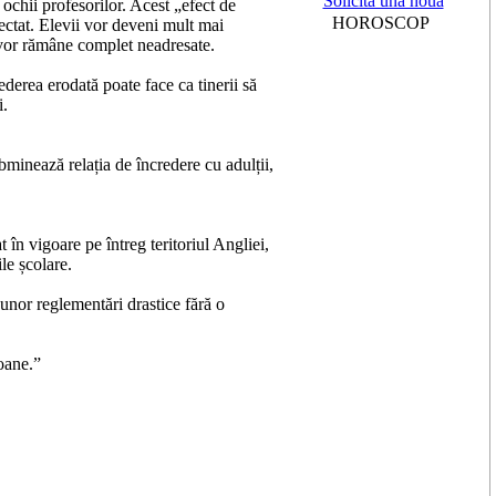
Solicită una nouă
ochii profesorilor. Acest „efect de
HOROSCOP
ectat. Elevii vor deveni mult mai
e vor rămâne complet neadresate.
ederea erodată poate face ca tinerii să
i.
ubminează relația de încredere cu adulții,
 în vigoare pe întreg teritoriul Angliei,
ile școlare.
unor reglementări drastice fără o
foane.”