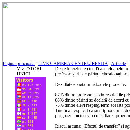
Pagina principală
ˇ
LIVE CAMERA CENTRU RESITA
ˇ
Articole
ˇ
VIZTATORI
De ce interzicerea totală a telefoanelor în
UNICI
profesori și 41 de părinți, chestionați pri
​Rezultatele arată următoarele procente:
​87% dintre profesori susțin restricțiile p
​88% dintre părinți se declară de acord cu 
​75% dintre elevi resping ferm această pol
​Tinerii au explicat că smartphone-ul a dev
prognozei meteo sau consultarea program
​Riscul ascuns: „Efectul de transfer” și 