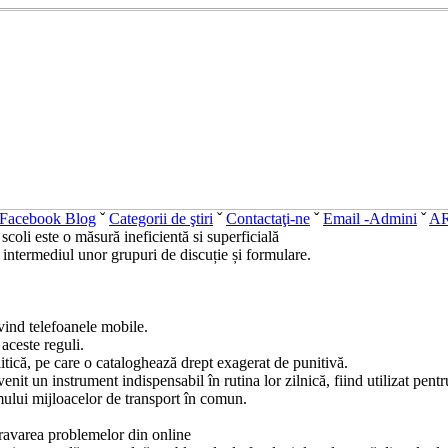
Facebook Blog
ˇ
Categorii de ştiri
ˇ
Contactaţi-ne
ˇ
Email -Admini
ˇ
A
 scoli este o măsură ineficientă si superficială
n intermediul unor grupuri de discuție și formulare.
rivind telefoanele mobile.
aceste reguli.
itică, pe care o cataloghează drept exagerat de punitivă.
enit un instrument indispensabil în rutina lor zilnică, fiind utilizat pent
ului mijloacelor de transport în comun.
agravarea problemelor din online