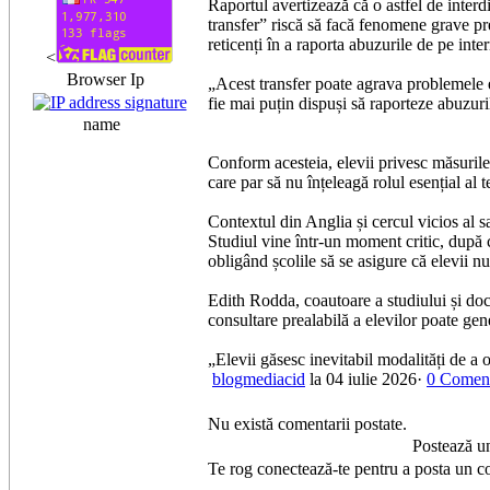
​Raportul avertizează că o astfel de inter
transfer” riscă să facă fenomene grave p
reticenți în a raporta abuzurile de pe int
<
Browser Ip
​„Acest transfer poate agrava problemele e
fie mai puțin dispuși să raporteze abuzuri
name
​Conform acesteia, elevii privesc măsurile 
care par să nu înțeleagă rolul esențial al t
​Contextul din Anglia și cercul vicios al s
​Studiul vine într-un moment critic, după 
obligând școlile să se asigure că elevii nu
​Edith Rodda, coautoare a studiului și do
consultare prealabilă a elevilor poate gene
​„Elevii găsesc inevitabil modalități de a 
blogmediacid
la 04 iulie 2026·
0 Coment
Nu există comentarii postate.
Postează u
Te rog conectează-te pentru a posta un c