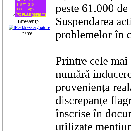
peste 61.000 de 
<
​Suspendarea act
Browser Ip
problemelor în c
name
​Printre cele ma
numără inducerea
proveniența real
discrepanțe flagr
înscrise în docu
utilizate mențiu