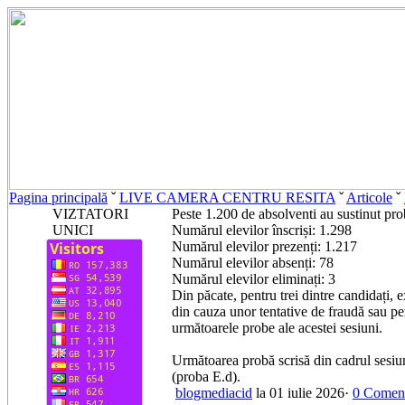
Pagina principală
ˇ
LIVE CAMERA CENTRU RESITA
ˇ
Articole
ˇ
VIZTATORI
Peste 1.200 de absolventi au sustinut prob
UNICI
​Numărul elevilor înscriși: 1.298
​Numărul elevilor prezenți: 1.217
​Numărul elevilor absenți: 78
​Numărul elevilor eliminați: 3
​Din păcate, pentru trei dintre candidați,
din cauza unor tentative de fraudă sau pen
următoarele probe ale acestei sesiuni.
​Următoarea probă scrisă din cadrul sesiuni
(proba E.d).
blogmediacid
la 01 iulie 2026·
0 Coment