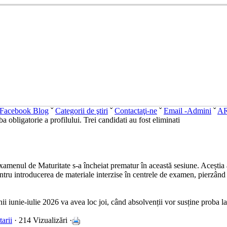
Facebook Blog
ˇ
Categorii de ştiri
ˇ
Contactaţi-ne
ˇ
Email -Admini
ˇ
A
a obligatorie a profilului. Trei candidati au fost eliminati
 examenul de Maturitate s-a încheiat prematur în această sesiune. Aceștia 
tru introducerea de materiale interzise în centrele de examen, pierzând a
i iunie-iulie 2026 va avea loc joi, când absolvenții vor susține proba la a
arii
· 214 Vizualizări ·