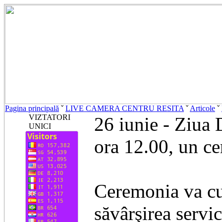
Pagina principală
ˇ
LIVE CAMERA CENTRU RESITA
ˇ
Articole
ˇ
VIZTATORI
26 iunie - Ziua 
UNICI
ora 12.00, un cer
Ceremonia va cup
săvârşirea servic