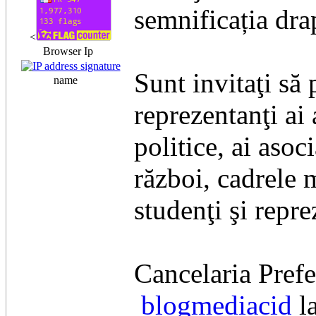
semnificația dra
<
Browser Ip
Sunt invitaţi să 
name
reprezentanţi ai 
politice, ai asoci
război, cadrele m
studenţi şi repr
Cancelaria Prefe
blogmediacid
l