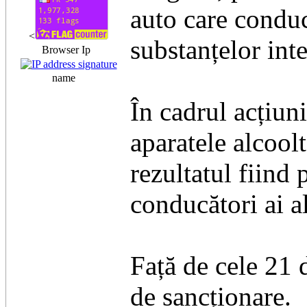
auto care conduc
<
substanțelor inte
Browser Ip
name
În cadrul acțiuni
aparatele alcool
rezultatul fiind 
conducători ai al
Față de cele 21 
de sancționare.