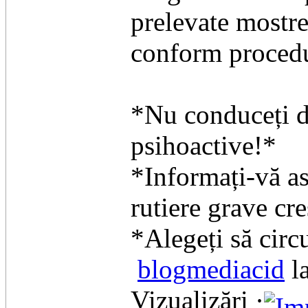
prelevate mostre 
conform procedu
*Nu conduceți d
psihoactive!*
*Informați-vă as
rutiere grave cre
*Alegeți să circu
blogmediacid
l
Vizualizări ·