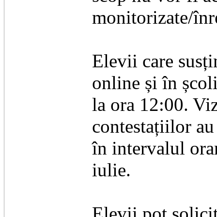
monitorizate/înr
Elevii care susți
online și în școl
la ora 12:00. Vi
contestațiilor au
în intervalul ora
iulie.
Elevii pot solici