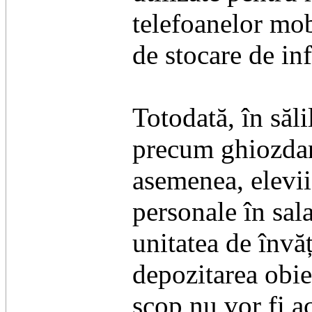
telefoanelor mob
de stocare de in
Totodată, în săl
precum ghiozdane
asemenea, elevii
personale în sal
unitatea de învă
depozitarea obiec
scop nu vor fi a