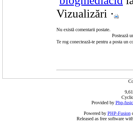
blogmediacid
l
Vizualizări ·
Nu există comentarii postate.
Postează u
Te rog conectează-te pentru a posta un c
Co
9,61
Cycli
Provided by
Php-fusi
Powered by
PHP-Fusion
c
Released as free software wit