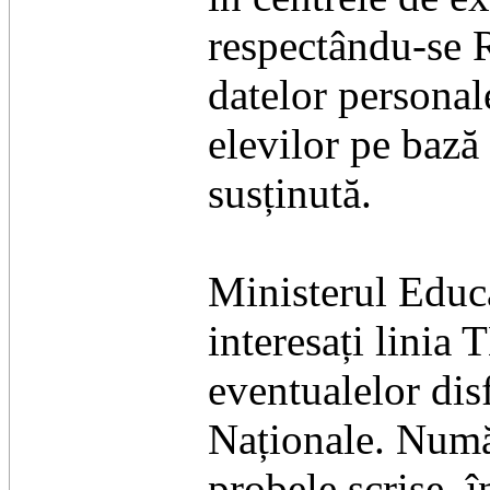
respectându-se 
datelor personal
elevilor pe bază
susținută.
Ministerul Educa
interesați lini
eventualelor dis
Naționale. Număr
probele scrise, î