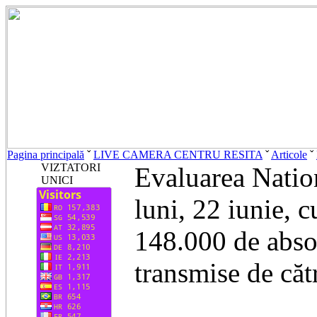
Pagina principală
ˇ
LIVE CAMERA CENTRU RESITA
ˇ
Articole
ˇ
VIZTATORI
Evaluarea Nation
UNICI
luni, 22 iunie, c
148.000 de absol
transmise de căt