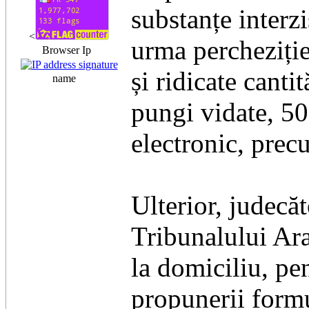
substanțe interzi
<
urma percheziției
Browser Ip
și ridicate canti
name
pungi vidate, 5
electronic, prec
Ulterior, judecăt
Tribunalului Ara
la domiciliu, pe
propunerii formu