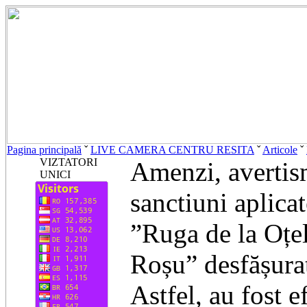
Pagina principală
ˇ
LIVE CAMERA CENTRU RESITA
ˇ
Articole
ˇ
VIZTATORI
Amenzi, avertism
UNICI
sanctiuni aplica
ˮRuga de la Oțe
Roșuˮ desfășurat
Astfel, au fost e