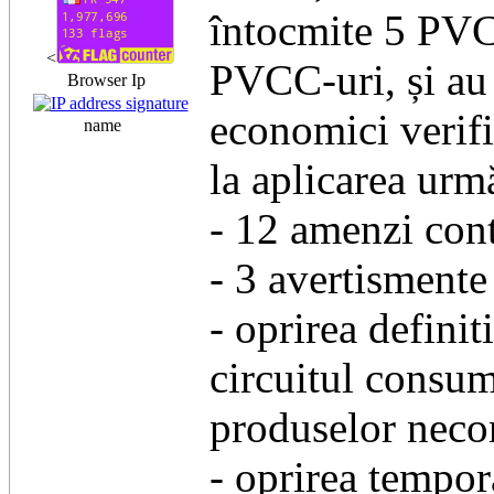
întocmite 5 PVC
<
PVCC-uri, și au f
Browser Ip
economici verific
name
la aplicarea urm
- 12 amenzi cont
- 3 avertismente
- oprirea definit
circuitul consu
produselor necon
- oprirea tempor