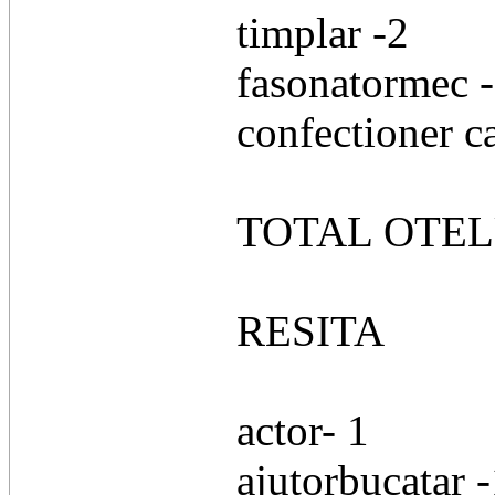
timplar -2
fasonatormec 
confectioner c
TOTAL OTEL
RESITA
actor- 1
ajutorbucatar 