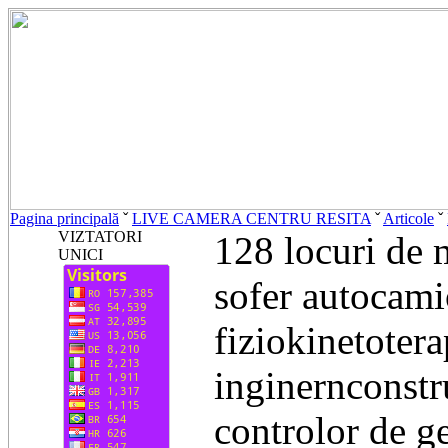
Pagina principală
ˇ
LIVE CAMERA CENTRU RESITA
ˇ
Articole
ˇ
VIZTATORI
128 locuri de 
UNICI
sofer autocami
fiziokinetotera
inginernconstru
controlor de g