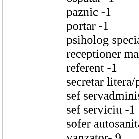
paznic -1
portar -1
psiholog specia
receptioner ma
referent -1
secretar litera/
sef servadminis
sef serviciu -1
sofer autosanit
vanzator- 9