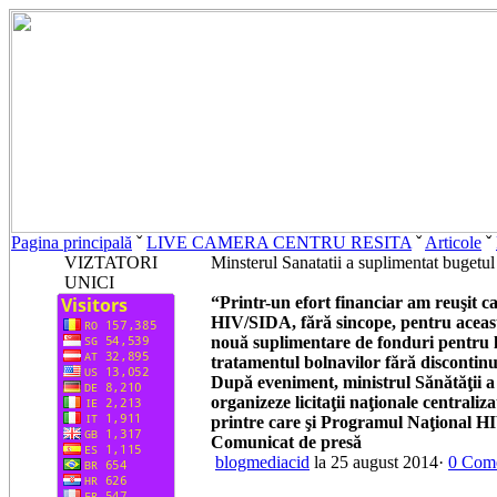
Pagina principală
ˇ
LIVE CAMERA CENTRU RESITA
ˇ
Articole
ˇ
VIZTATORI
Minsterul Sanatatii a suplimentat buget
UNICI
“Printr-un efort financiar am reuşit c
HIV/SIDA, fără sincope, pentru această
nouă suplimentare de fonduri pentru l
tratamentul bolnavilor fără discontin
După eveniment, ministrul Sănătăţii a 
organizeze licitaţii naţionale central
printre care şi Programul Naţional 
Comunicat de presă
blogmediacid
la 25 august 2014·
0 Come