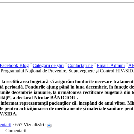
Facebook Blog
ˇ
Categorii de ştiri
ˇ
Contactaţi-ne
ˇ
Email -Admini
ˇ
A
ul Programului Naţional de Prevenire, Supraveghere şi Control HIV/SI
a la rectificarea bugetară să asigurăm fondurile necesare tratamentu
 perioadă. Fondurile ajung până în luna decembrie, în funcţie de s
unile decembrie-ianuarie, la următoarea rectificare bugetară din t
uităţi”, a declarat Nicolae BĂNICIOIU.
informat reprezentanţii pacienţilor că, începând de anul viitor, Min
izate pentru achiziţionarea de medicamente şi materiale sanitare pen
HIV/SIDA.
ntarii
· 657 Vizualizări ·
Comentarii