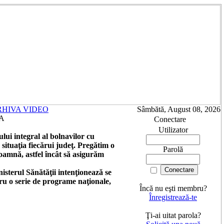
RHIVA VIDEO
Sâmbătă, August 08, 2026
DA
Conectare
Utilizator
lui integral al bolnavilor cu
ituaţia fiecărui judeţ. Pregătim o
Parolă
oamnă, astfel încât să asigurăm
isterul Sănătăţii intenţionează se
tru o serie de programe naţionale,
Încă nu eşti membru?
Înregistrează-te
Ţi-ai uitat parola?