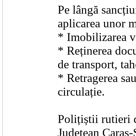
Pe lângă sancțiu
aplicarea unor 
* Imobilizarea v
* Reținerea docu
de transport, tah
* Retragerea sa
circulație.
Polițiștii rutier
Județean Caraș‑S