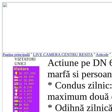
Pagina principală
ˇ
LIVE CAMERA CENTRU RESITA
ˇ
Articole
ˇ
VIZTATORI
Actiune pe DN 6 
UNICI
marfă si persoa
* Condus zilnic:
maximum două o
* Odihnă zilnică