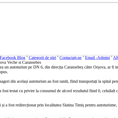
Facebook Blog
ˇ
Categorii de ştiri
ˇ
Contactaţi-ne
ˇ
Email -Admini
ˇ
A
adova Veche si Caransebes
a un autoturism pe DN 6, din direcția Caransebeș către Orșova, ar fi int
opus.
eri din același autoturism au fost raniti, fiind transportați la spital pentr
ost testat cu privire la consumul de alcool rezultatul fiind 0, celuilalt
nă și a fost redirecționat prin localitatea Slatina Timiș pentru autoturisme, 