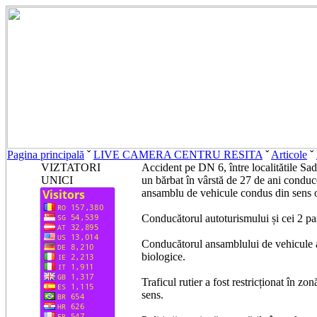
Pagina principală
ˇ
LIVE CAMERA CENTRU RESITA
ˇ
Articole
ˇ
VIZTATORI
Accident pe DN 6, între localitătile S
UNICI
un bărbat în vârstă de 27 de ani conduce
ansamblu de vehicule condus din sens 
Conducătorul autoturismului și cei 2 pasag
Conducătorul ansamblului de vehicule a f
biologice.
Traficul rutier a fost restricționat în zo
sens.