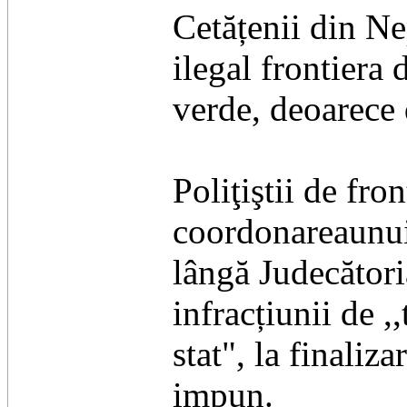
Cetățenii din Ne
ilegal frontiera 
verde, deoarece 
Poliţiştii de fro
coordonareaunui
lângă Judecători
infracțiunii de ,
stat", la finaliz
impun.