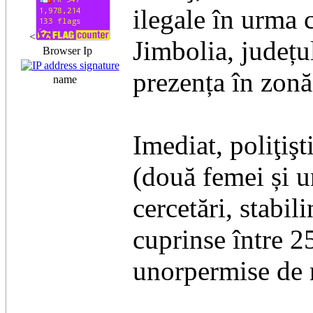
ilegale în urma c
<
Jimbolia, județul
Browser Ip
prezența în zonă
name
Imediat, poliţişt
(două femei și un
cercetări, stabil
cuprinse între 25
unorpermise de 