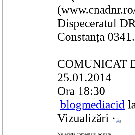
(www.cnadnr.ro/ 
Dispeceratul D
Constanța 0341.
COMUNICAT 
25.01.2014
Ora 18:30
blogmediacid
la
Vizualizări ·
Nu există comentarii postate.