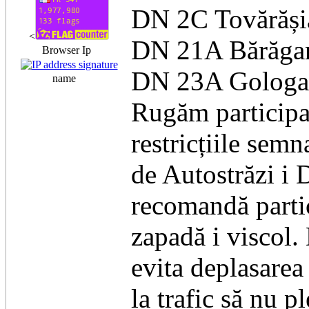
DN 2C Tovărăși
<
DN 21A Bărăgan
Browser Ip
DN 23A Gologan
name
Rugăm participanț
restricțiile sem
de Autostrăzi i
recomandă partici
zapadă i viscol.
evita deplasarea
la trafic să nu 