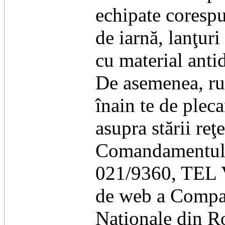
echipate corespu
de iarnă, lanţuri
cu material antid
De asemenea, rug
înain te de plec
asupra stării reţ
Comandamentului
021/9360, TEL 
de web a Compan
Naţionale din 