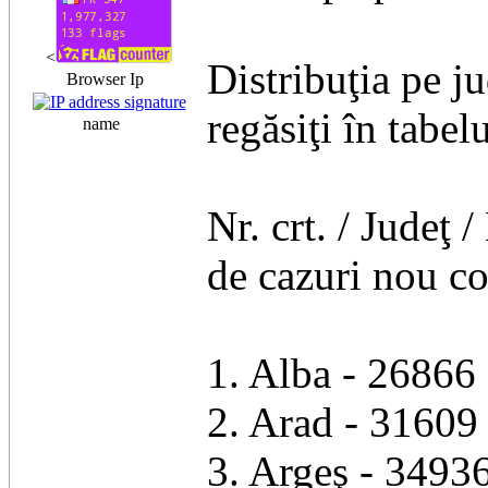
<
Distribuţia pe ju
Browser Ip
regăsiţi în tabel
name
Nr. crt. / Judeţ
de cazuri nou con
1. Alba - 26866 
2. Arad - 31609 
3. Argeş - 34936