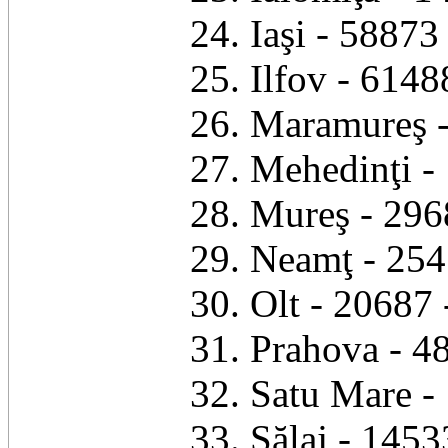
24. Iaşi - 58873
25. Ilfov - 6148
26. Maramureş -
27. Mehedinţi -
28. Mureş - 296
29. Neamţ - 254
30. Olt - 20687 
31. Prahova - 4
32. Satu Mare - 
33. Sălaj - 1453