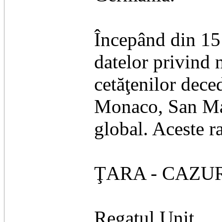
Începând din 15
datelor privind 
cetăţenilor dece
Monaco, San Mari
global. Aceste r
ŢARA - CAZU
Regatul Unit