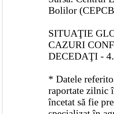
Bolilor (CEPCB)
SITUAŢIE GL
CAZURI CONFIR
DECEDAŢI - 4.
* Datele referit
raportate zilnic 
încetat să fie pr
specializat în ag