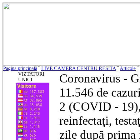
Pagina principală
ˇ
LIVE CAMERA CENTRU RESITA
ˇ
Articole
ˇ
VIZTATORI
Coronavirus - G
UNICI
11.546 de cazur
2 (COVID - 19), 
reinfectaţi, test
zile după prima 