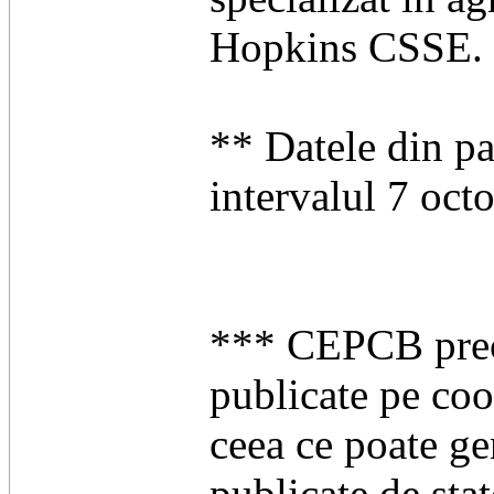
Hopkins CSSE.
** Datele din pa
intervalul 7 oc
*** CEPCB preciz
publicate pe coor
ceea ce poate ge
publicate de sta