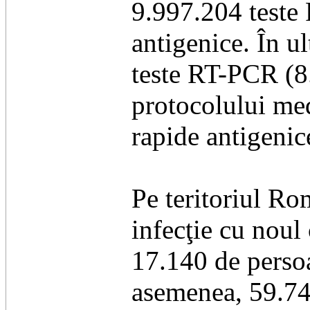
9.997.204 teste
antigenice. În u
teste RT-PCR (8.
protocolului med
rapide antigenic
Pe teritoriul R
infecţie cu noul 
17.140 de persoan
asemenea, 59.743