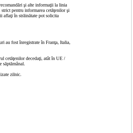
recomandări şi alte informaţii la linia
ict pentru informarea cetăţenilor şi
aflaţi în străinătate pot solicita
 au fost înregistrate în Franţa, Italia,
 cetăţenilor decedaţi, atât în UE /
te săptămânal.
zate zilnic.