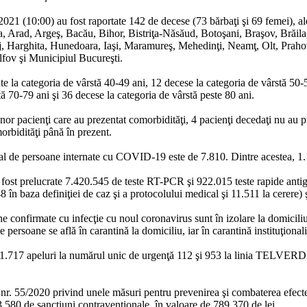
021 (10:00) au fost raportate 142 de decese (73 bărbaţi şi 69 femei), ale
lba, Arad, Argeş, Bacău, Bihor, Bistriţa-Năsăud, Botoşani, Braşov, Brăil
j, Harghita, Hunedoara, Iaşi, Maramureş, Mehedinţi, Neamţ, Olt, Prahov
lfov şi Municipiul Bucureşti.
ate la categoria de vârstă 40-49 ani, 12 decese la categoria de vârstă 50-
ă 70-79 ani şi 36 decese la categoria de vârstă peste 80 ani.
unor pacienţi care au prezentat comorbidităţi, 4 pacienţi decedaţi nu au p
orbidităţi până în prezent.
total de persoane internate cu COVID-19 este de 7.810. Dintre acestea, 1.
u fost prelucrate 7.420.545 de teste RT-PCR şi 922.015 teste rapide antig
n baza definiţiei de caz şi a protocolului medical şi 11.511 la cerere) ş
 confirmate cu infecţie cu noul coronavirus sunt în izolare la domiciliu,
 persoane se află în carantină la domiciliu, iar în carantină instituţional
ate 1.717 apeluri la numărul unic de urgenţă 112 şi 953 la linia TELVER
i nr. 55/2020 privind unele măsuri pentru prevenirea şi combaterea efec
 3.580 de sancţiuni contravenţionale, în valoare de 789.370 de lei.