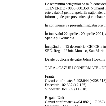
Le reamintim cetăţenilor să ia în considera
TELVERDE - 0800.800.358. Numărul TELVE
este valabilă pentru apelurile naţionale, d
informaţii despre prevenirea şi combatere
În continuare vă prezentăm situaţia privi
În intervalul 22 aprilie - 29 aprilie 2021
Spania şi Germania.
Începând din 15 decembrie, CEPCB a între
SEE, Regatul Unit, Monaco, San Marino, El
Datele publicate de către Johns Hopkins C
ŢARA - CAZURI CONFIRMATE - D
Franţa
Cazuri confirmate: 5.498.044 (+208.518
Decedaţi: 102.887 (+2.125)
Vindecaţi: 364.859 (+1.818)
Regatul Unit
Cazuri confirmate: 4.404.882 (+17.062)