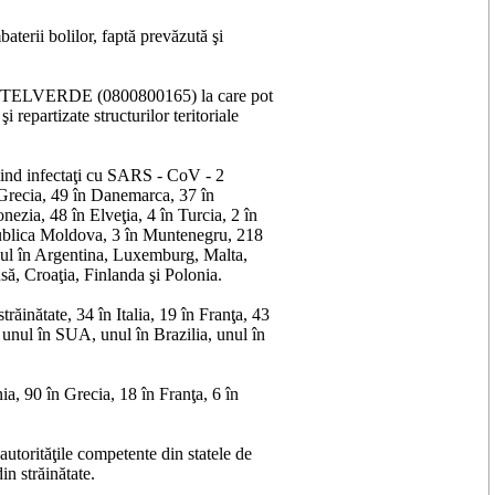
baterii bolilor, faptă prevăzută şi
linie TELVERDE (0800800165) la care pot
i repartizate structurilor teritoriale
 fiind infectaţi cu SARS - CoV - 2
 Grecia, 49 în Danemarca, 37 în
ezia, 48 în Elveţia, 4 în Turcia, 2 în
epublica Moldova, 3 în Muntenegru, 218
unul în Argentina, Luxemburg, Malta,
să, Croaţia, Finlanda şi Polonia.
ăinătate, 34 în Italia, 19 în Franţa, 43
, unul în SUA, unul în Brazilia, unul în
ia, 90 în Grecia, 18 în Franţa, 6 în
 autorităţile competente din statele de
in străinătate.