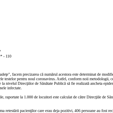
7
5* - 110
 judeţe", facem precizarea că numărul acestora este determinat de modific
atele testelor pentru noul coronavirus. Astfel, conform noii metodologii, c
e la nivelul Direcţiilor de Sănătate Publică să fie realizată ancheta epide
nele infectate.
le, raportate la 1.000 de locuitori este calculat de către Direcţiile de Să
ma retestării pacienţilor care erau deja pozitivi, 406 persoane au fost rec