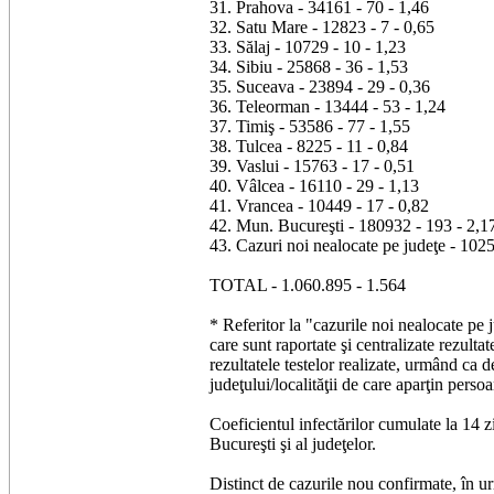
31. Prahova - 34161 - 70 - 1,46
32. Satu Mare - 12823 - 7 - 0,65
33. Sălaj - 10729 - 10 - 1,23
34. Sibiu - 25868 - 36 - 1,53
35. Suceava - 23894 - 29 - 0,36
36. Teleorman - 13444 - 53 - 1,24
37. Timiş - 53586 - 77 - 1,55
38. Tulcea - 8225 - 11 - 0,84
39. Vaslui - 15763 - 17 - 0,51
40. Vâlcea - 16110 - 29 - 1,13
41. Vrancea - 10449 - 17 - 0,82
42. Mun. Bucureşti - 180932 - 193 - 2,1
43. Cazuri noi nealocate pe judeţe - 102
TOTAL - 1.060.895 - 1.564
* Referitor la "cazurile noi nealocate pe
care sunt raportate şi centralizate rezult
rezultatele testelor realizate, urmând ca d
judeţului/localităţii de care aparţin persoa
Coeficientul infectărilor cumulate la 14 zi
Bucureşti şi al judeţelor.
Distinct de cazurile nou confirmate, în ur