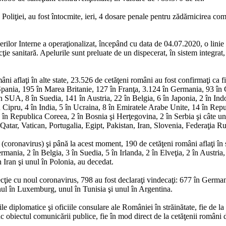
 Poliţiei, au fost întocmite, ieri, 4 dosare penale pentru zădărnicirea com
cerilor Interne a operaţionalizat, începând cu data de 04.07.2020, o 
ţie sanitară. Apelurile sunt preluate de un dispecerat, în sistem integrat, ş
omâni aflaţi în alte state, 23.526 de cetăţeni români au fost confirmaţi ca
n Spania, 195 în Marea Britanie, 127 în Franţa, 3.124 în Germania, 93 în
 SUA, 8 în Suedia, 141 în Austria, 22 în Belgia, 6 în Japonia, 2 în Indon
 în Cipru, 4 în India, 5 în Ucraina, 8 în Emiratele Arabe Unite, 14 în R
 8 în Republica Coreea, 2 în Bosnia şi Herţegovina, 2 în Serbia şi câte 
tar, Vatican, Portugalia, Egipt, Pakistan, Iran, Slovenia, Federaţia Ru
ronavirus) şi până la acest moment, 190 de cetăţeni români aflaţi în str
mania, 2 în Belgia, 3 în Suedia, 5 în Irlanda, 2 în Elveţia, 2 în Austria
Iran şi unul în Polonia, au decedat.
ecţie cu noul coronavirus, 798 au fost declaraţi vindecaţi: 677 în German
nul în Luxemburg, unul în Tunisia şi unul în Argentina.
e diplomatice şi oficiile consulare ale României în străinătate, fie de la
c obiectul comunicării publice, fie în mod direct de la cetăţenii români d