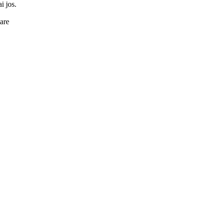
i jos.
tare