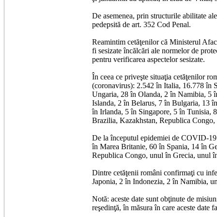
De asemenea, prin structurile abilitate ale
pedepsită de art. 352 Cod Penal.
Reamintim cetăţenilor că Ministerul Afa
fi sesizate încălcări ale normelor de protec
pentru verificarea aspectelor sesizate.
În ceea ce priveşte situaţia cetăţenilor r
(coronavirus): 2.542 în Italia, 16.778 î
Ungaria, 28 în Olanda, 2 în Namibia, 5 în
Islanda, 2 în Belarus, 7 în Bulgaria, 13
în Irlanda, 5 în Singapore, 5 în Tunisia,
Brazilia, Kazakhstan, Republica Congo, Qa
De la începutul epidemiei de COVID-19 (co
în Marea Britanie, 60 în Spania, 14 în Ger
Republica Congo, unul în Grecia, unul în 
Dintre cetăţenii români confirmaţi cu inf
Japonia, 2 în Indonezia, 2 în Namibia, u
Notă: aceste date sunt obţinute de misiunil
reşedinţă, în măsura în care aceste date fa