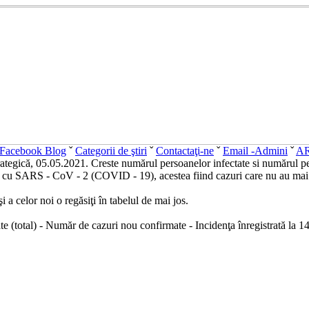
Facebook Blog
ˇ
Categorii de ştiri
ˇ
Contactaţi-ne
ˇ
Email -Admini
ˇ
A
tegică, 05.05.2021. Creste numărul persoanelor infectate si numărul p
e cu SARS - CoV - 2 (COVID - 19), acestea fiind cazuri care nu au mai a
şi a celor noi o regăsiţi în tabelul de mai jos.
e (total) - Număr de cazuri nou confirmate - Incidenţa înregistrată la 14