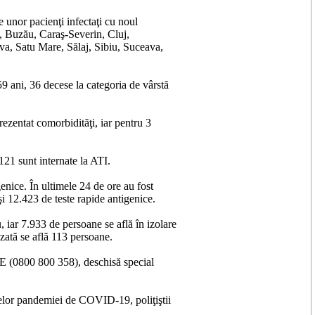
 unor pacienţi infectaţi cu noul
a, Buzău, Caraş-Severin, Cluj,
a, Satu Mare, Sălaj, Sibiu, Suceava,
59 ani, 36 decese la categoria de vârstă
rezentat comorbidităţi, iar pentru 3
121 sunt internate la ATI.
enice. În ultimele 24 de ore au fost
i 12.423 de teste rapide antigenice.
 iar 7.933 de persoane se află în izolare
izată se află 113 persoane.
DE (0800 800 358), deschisă special
telor pandemiei de COVID-19, poliţiştii