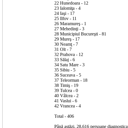
22 Hunedoara - 12
23 Ialomiţa - 4
24 Iaşi - 17
25 Ilfov - 11
26 Maramureş - 1
27 Mehedinţi - 3
28 Municipiul Bucureşti - 81
29 Mureş - 17
30 Neamţ - 7
31 Olt - 7
32 Prahova - 12
33 Sălaj - 6
34 Satu Mare - 3
35 Sibiu - 5
36 Suceava - 5
37 Teleorman - 18
38 Timiş - 19
39 Tulcea - 0
40 Vâlcea - 2
41 Vaslui - 6
42 Vrancea - 4
Total - 406
Până astăzi, 28.616 persoane diagnostica