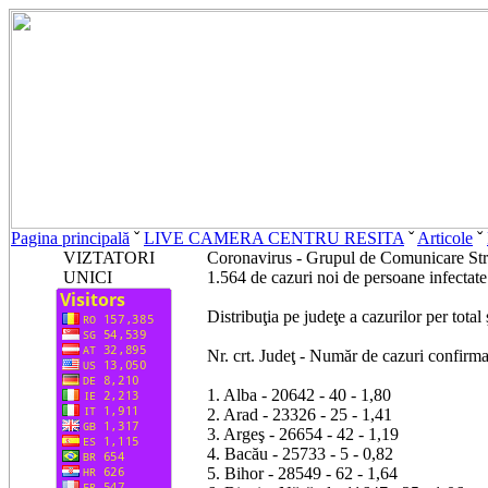
Pagina principală
ˇ
LIVE CAMERA CENTRU RESITA
ˇ
Articole
ˇ
VIZTATORI
Coronavirus - Grupul de Comunicare Stra
UNICI
1.564 de cazuri noi de persoane infectat
Distribuţia pe judeţe a cazurilor per total 
Nr. crt. Judeţ - Număr de cazuri confirmat
1. Alba - 20642 - 40 - 1,80
2. Arad - 23326 - 25 - 1,41
3. Argeş - 26654 - 42 - 1,19
4. Bacău - 25733 - 5 - 0,82
5. Bihor - 28549 - 62 - 1,64