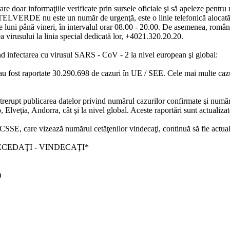
re doar informaţiile verificate prin sursele oficiale şi să apeleze pentru 
RDE nu este un număr de urgenţă, este o linie telefonică alocată str
e luni până vineri, în intervalul orar 08.00 - 20.00. De asemenea, românii 
a virusului la linia special dedicată lor, +4021.320.20.20.
nd infectarea cu virusul SARS - CoV - 2 la nivel european şi global:
, au fost raportate 30.290.698 de cazuri în UE / SEE. Cele mai multe cazuri
rupt publicarea datelor privind numărul cazurilor confirmate şi numărul
veţia, Andorra, cât şi la nivel global. Aceste raportări sunt actualiza
SSE, care vizează numărul cetăţenilor vindecaţi, continuă să fie actuali
ECEDAŢI - VINDECAŢI*
)