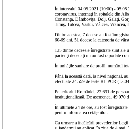
În intervalul 04.05.2021 (10:00) - 05.05.2
coronavirus, internaţi în spitalele din A
Constanţa, Dâmboviţa, Dolj, Galaţi, Gor
Timiş, Tulcea, Vaslui, Vâlcea, Vrancea, I
Dintre acestea, 7 decese au fost înregistr
60-69 ani, 51 decese la categoria de vârst
135 dintre decesele înregistrate sunt ale 
pacienţi decedaţi nu au fost raportate com
În unităţile sanitare de profil, numărul 
Până la această dată, la nivel naţional, a
efectuate 24.559 de teste RT-PCR (13.048 î
Pe teritoriul României, 22.691 de persoane
instituţionalizată. De asemenea, 49.070 de
În ultimele 24 de ore, au fost înregistr
pentru informarea cetăţenilor.
Ca urmare a încălcării prevederilor Legi
şi jandarmii au aplicat, în ziua de 4 mai,