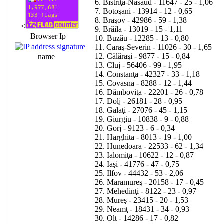
6. Bistriţa-Năsăud - 11647 - 25 - 1,06
7. Botoşani - 13914 - 12 - 0,65
8. Braşov - 42986 - 59 - 1,38
<
9. Brăila - 13019 - 15 - 1,11
Browser Ip
10. Buzău - 12285 - 13 - 0,80
11. Caraş-Severin - 11026 - 30 - 1,65
12. Călăraşi - 9877 - 15 - 0,84
name
13. Cluj - 56406 - 99 - 1,95
14. Constanţa - 42327 - 33 - 1,18
15. Covasna - 8288 - 12 - 1,44
16. Dâmboviţa - 22201 - 26 - 0,78
17. Dolj - 26181 - 28 - 0,95
18. Galaţi - 27076 - 45 - 1,15
19. Giurgiu - 10838 - 9 - 0,88
20. Gorj - 9123 - 6 - 0,34
21. Harghita - 8013 - 19 - 1,00
22. Hunedoara - 22533 - 62 - 1,34
23. Ialomiţa - 10622 - 12 - 0,87
24. Iaşi - 41776 - 47 - 0,75
25. Ilfov - 44432 - 53 - 2,06
26. Maramureş - 20158 - 17 - 0,45
27. Mehedinţi - 8122 - 23 - 0,97
28. Mureş - 23415 - 20 - 1,53
29. Neamţ - 18431 - 34 - 0,93
30. Olt - 14286 - 17 - 0,82