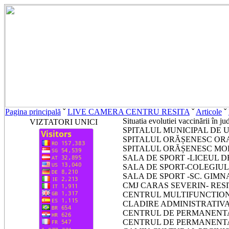
Pagina principală
ˇ
LIVE CAMERA CENTRU RESITA
ˇ
Articole
ˇ
Situatia evolutiei vaccinării în j
VIZTATORI UNICI
SPITALUL MUNICIPAL DE 
SPITALUL ORĂȘENESC ORA
SPITALUL ORĂȘENESC MOL
SALA DE SPORT -LICEUL DE
SALA DE SPORT-COLEGIUL E
SALA DE SPORT -SC. GIMNAZ
CMJ CARAS SEVERIN- RESI
CENTRUL MULTIFUNCTIONA
CLADIRE ADMINISTRATIVA
CENTRUL DE PERMANENTA 
CENTRUL DE PERMANENTA 