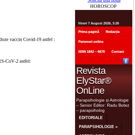
Solicită una nouă
HOROSCOP
 doze vaccin Covid-19 astfel :
RS-CoV-2 astfel: