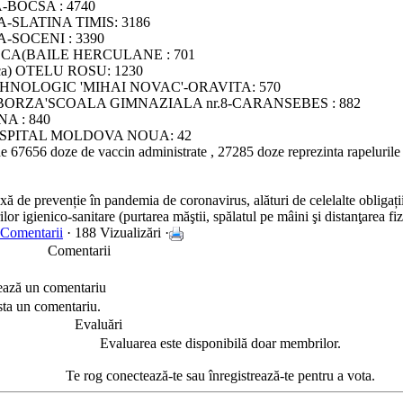
BOCSA : 4740
SLATINA TIMIS: 3186
SOCENI : 3390
CA(BAILE HERCULANE : 701
ca) OTELU ROSU: 1230
HNOLOGIC 'MIHAI NOVAC'-ORAVITA: 570
BORZA'SCOALA GIMNAZIALA nr.8-CARANSEBES : 882
A : 840
SPITAL MOLDOVA NOUA: 42
e 67656 doze de vaccin administrate , 27285 doze reprezinta rapelurile 
 de prevenție în pandemia de coronavirus, alături de celelalte obligații
lor igienico-sanitare (purtarea măştii, spălatul pe mâini şi distanţarea fiz
 Comentarii
· 188 Vizualizări ·
Comentarii
ează un comentariu
sta un comentariu.
Evaluări
Evaluarea este disponibilă doar membrilor.
Te rog conectează-te sau înregistrează-te pentru a vota.