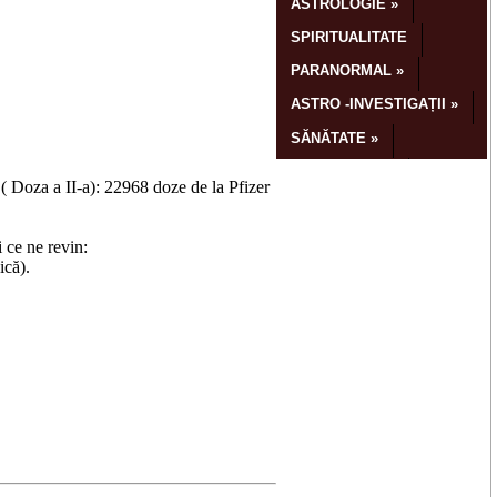
( Doza a II-a): 22968 doze de la Pfizer
 ce ne revin:
ică).