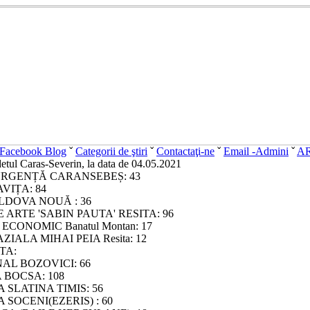
Facebook Blog
ˇ
Categorii de ştiri
ˇ
Contactaţi-ne
ˇ
Email -Admini
ˇ
A
udetul Caras-Severin, la data de 04.05.2021
URGENȚĂ CARANSEBEȘ: 43
VIȚA: 84
DOVA NOUĂ : 36
 ARTE 'SABIN PAUTA' RESITA: 96
CONOMIC Banatul Montan: 17
IALA MIHAI PEIA Resita: 12
TA:
L BOZOVICI: 66
 BOCSA: 108
SLATINA TIMIS: 56
SOCENI(EZERIS) : 60