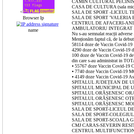
CAMIN CULTURAL PECINIS
CASA DE CULTURA (sala mi
<
SALA DE SPORT -LICEUL 
SALA DE SPORT 'VALERIA
Browser Ip
CENTRUL DE AFACERI-ANI
AMBULATORIU INTEGRAT 
name
Nu s-au semnalat reacții adverse 
Menționăm faptul că, de la debutu
58114 doze de Vaccin Covid-19
4290 doze de Vaccin Covid-19 d
100 doze de Vaccin Covid-19 de
din care s-au administrat in TO
⦁ 55767 doze Vaccin Covid-
⦁ 7740 doze Vaccin Covid-1
⦁ 4149 doze Vaccin Covid-19 As
SPITALUL JUDEȚEAN DE U
SPITALUL MUNICIPAL DE 
SPITALUL ORĂȘENESC ORAV
SPITALUL ORĂȘENESC OȚE
SPITALUL ORĂȘENESC MOL
SALA DE SPORT-LICEUL DE
SALA DE SPORT-COLEGIUL
SALA DE SPORT-SCOALA GI
CMJ CARAS-SEVERIN RESIT
CENTRUL MULTIFUNCTIONA