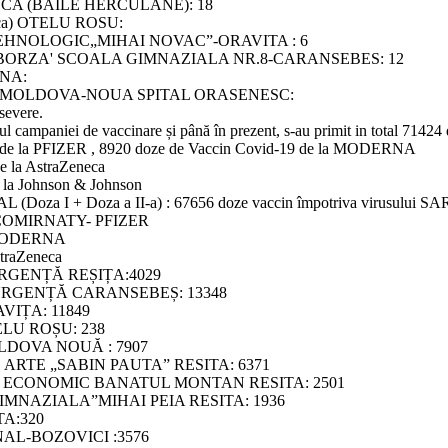
CA (BAILE HERCULANE): 18
ca) OTELU ROSU:
TEHNOLOGIC„MIHAI NOVAC”-ORAVITA : 6
 BORZA' SCOALA GIMNAZIALA NR.8-CARANSEBES: 12
NA:
MOLDOVA-NOUA SPITAL ORASENESC:
severe.
l campaniei de vaccinare și până în prezent, s-au primit in total 71424
 de la PFIZER , 8920 doze de Vaccin Covid-19 de la MODERNA
e la AstraZeneca
 la Johnson & Johnson
TAL (Doza I + Doza a II-a) : 67656 doze vaccin împotriva virusului SA
19 COMIRNATY- PFIZER
9 MODERNA
traZeneca
RGENȚĂ REȘIȚA:4029
URGENȚĂ CARANSEBEȘ: 13348
IȚA: 11849
LU ROȘU: 238
DOVA NOUĂ : 7907
 ARTE „SABIN PAUTA” RESITA: 6371
 ECONOMIC BANATUL MONTAN RESITA: 2501
MNAZIALA”MIHAI PEIA RESITA: 1936
A:320
L-BOZOVICI :3576