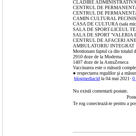
CLADIRE ADMINISTRATIVA-
CENTRUL DE PERMANENTA-
CENTRUL DE PERMANENTA-
CAMIN CULTURAL PECINIS
CASA DE CULTURA (sala mi
SALA DE SPORT-LICEUL TE
SALA DE SPORT 'VALERIA 
CENTRUL DE AFACERI ANIN
AMBULATORIU INTEGRAT 
Mentionam faptul ca din totalul d
2910 doze de la Moderna
1407 doze de la AstraZeneca
Vaccinarea este o măsură complexă
● respectarea regulilor şi a măsuri
blogmediacid
la 04 mai 2021·
0
Nu există comentarii postate.
Post
Te rog conectează-te pentru a po