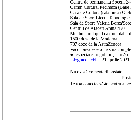
Centru de permanenta Soceni:2
Camin Cultural Pecinisca (Baile 
Casa de Cultura (sala mica) Ote
Sala de Sport Liceul Tehnologic
Sala de Sport 'Valeria Borza'Sco
Centrul de Afaceri Anina:450
Mentionam faptul ca din totalul d
1500 doze de la Moderna
787 doze de la AstraZeneca
Vaccinarea este o măsură complexă
● respectarea regulilor şi a măsuri
blogmediacid
la 21 aprilie 2021
Nu există comentarii postate.
Post
Te rog conectează-te pentru a po