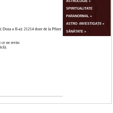
( Doza a II-a): 21214 doze de la Pfizer
 ce ne revin:
ică).