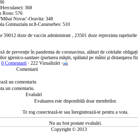
480
lHerculane): 368
lu Rosu: 576
 'Mihai Novac'-Oravita: 348
ala Gimnaziala nr.8-Caransebes: 510
e 59012 doze de vaccin administrate , 23501 doze reprezinta rapelurile 
 de prevenție în pandemia de coronavirus, alături de celelalte obligații
lor igienico-sanitare (purtarea măştii, spălatul pe mâini şi distanţarea fiz
·
0 Comentarii
· 222 Vizualizări ·
Comentarii
ează un comentariu
sta un comentariu.
Evaluări
Evaluarea este disponibilă doar membrilor.
Te rog conectează-te sau înregistrează-te pentru a vota.
Nu au fost postate evaluări.
Copyright © 2013