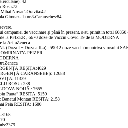
 Herculane): 42
lu Rosu:72
 'Mihai Novac'-Oravita:42
oala Gimnaziala nr.8-Caransebes:84
severe.
l campaniei de vaccinare și până în prezent, s-au primit in total 60850
9 de la PFIZER , 6670 doze de Vaccin Covid-19 de la MODERNA
e la AstraZeneca
TAL (Doza I + Doza a II-a) : 59012 doze vaccin împotriva virusului SA
19 COMIRNATY- PFIZER
9 MODERNA
traZeneca
RGENȚĂ REȘIȚA:4029
URGENȚĂ CARANSEBEȘ: 12688
IȚA: 11339
LU ROȘU: 238
DOVA NOUĂ : 7655
Sabin Pauta” RESITA: 5159
ic Banatul Montan RESITA: 2158
hai Peia RESITA: 1680
7
i:3168
570
mis:2379