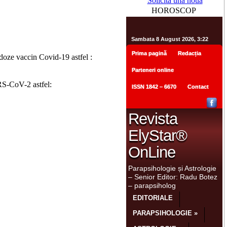
Solicită una nouă
HOROSCOP
 doze vaccin Covid-19 astfel :
RS-CoV-2 astfel: