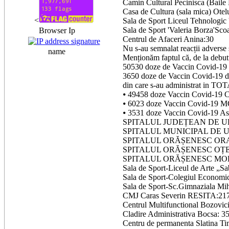
Camin Cultural Pecinisca (Baile
Casa de Cultura (sala mica) Ote
<
Sala de Sport Liceul Tehnologic
Sala de Sport 'Valeria Borza'Sc
Browser Ip
Centrul de Afaceri Anina:30
Nu s-au semnalat reacții adverse 
name
Menționăm faptul că, de la debutu
50530 doze de Vaccin Covid-1
3650 doze de Vaccin Covid-19 d
din care s-au administrat in TO
⦁ 49458 doze Vaccin Covid-
⦁ 6023 doze Vaccin Covid-1
⦁ 3531 doze Vaccin Covid-19 As
SPITALUL JUDEȚEAN DE U
SPITALUL MUNICIPAL DE 
SPITALUL ORĂȘENESC ORAV
SPITALUL ORĂȘENESC OȚE
SPITALUL ORĂȘENESC MOL
Sala de Sport-Liceul de Arte „
Sala de Sport-Colegiul Econom
Sala de Sport-Sc.Gimnaziala Mi
CMJ Caras Severin RESITA:21
Centrul Multifunctional Bozovic
Cladire Administrativa Bocsa: 3
Centru de permanenta Slatina Ti