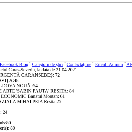
Facebook Blog
ˇ
Categorii de ştiri
ˇ
Contactaţi-ne
ˇ
Email -Admini
ˇ
A
udetul Caras-Severin, la data de 21.04.2021
URGENȚĂ CARANSEBEȘ: 72
VIȚA:48
LDOVA NOUĂ :54
 ARTE 'SABIN PAUTA' RESITA: 84
CONOMIC Banatul Montan: 61
IALA MIHAI PEIA Resita:25
: 24
4
mis:80
ris): 80