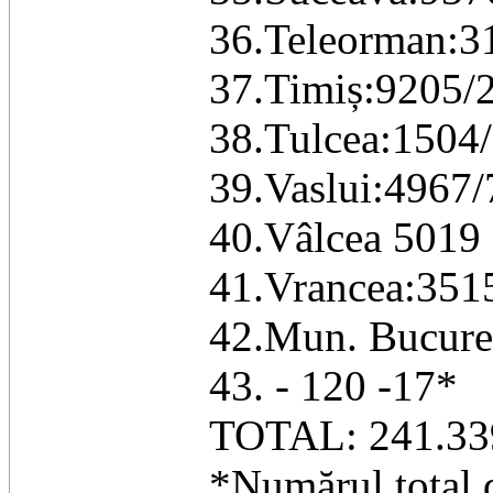
36.Teleorman:3
37.Timiș:9205/
38.Tulcea:1504/
39.Vaslui:4967/
40.Vâlcea 5019 
41.Vrancea:351
42.Mun. Bucure
43. - 120 -17*
TOTAL: 241.339
*Numărul total d