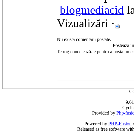
blogmediacid
l
Vizualizări ·
Nu există comentarii postate.
Postează u
Te rog conectează-te pentru a posta un c
Co
9,61
Cycli
Provided by
Php-fusi
Powered by
PHP-Fusion
c
Released as free software wit