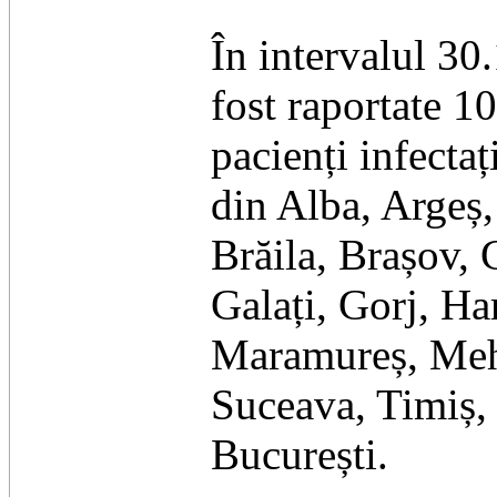
În intervalul 3
fost raportate 1
pacienți infectaț
din Alba, Argeș,
Brăila, Brașov, 
Galați, Gorj, Ha
Maramureș, Mehe
Suceava, Timiș, 
București.