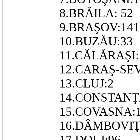
8.BRĂILA: 52
9.BRAŞOV:141
10.BUZĂU:33
11.CĂLĂRAŞI:
12.CARAŞ-SE
13.CLUJ:2
14.CONSTANŢ
15.COVASNA:
16.DÂMBOVIŢ
17.DOLJ:96