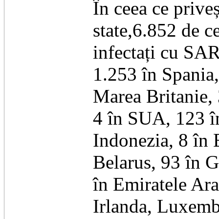
În ceea ce priveș
state,6.852 de c
infectați cu SAR
1.253 în Spania,
Marea Britanie, 
4 în SUA, 123 în
Indonezia, 8 în E
Belarus, 93 în Gr
în Emiratele Ara
Irlanda, Luxembu