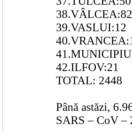
37.TULCEA:50
38.VÂLCEA:8
39.VASLUI:12
40.VRANCEA:
41.MUNICIPIU
42.ILFOV:21
TOTAL: 2448
Până astăzi, 6.9
SARS – CoV – 2