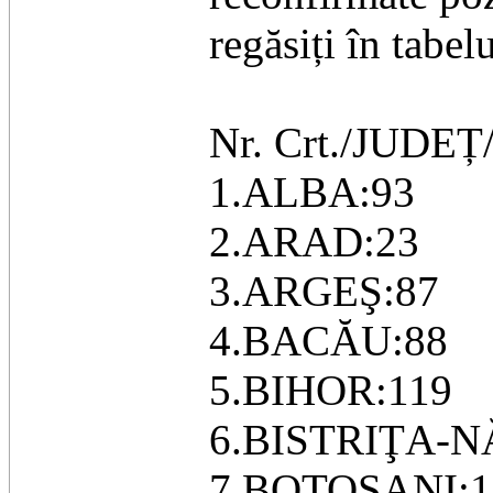
regăsiți în tabel
Nr. Crt./JUDEȚ/P
1.ALBA:93
2.ARAD:23
3.ARGEŞ:87
4.BACĂU:88
5.BIHOR:119
6.BISTRIŢA-
7.BOTOŞANI:1