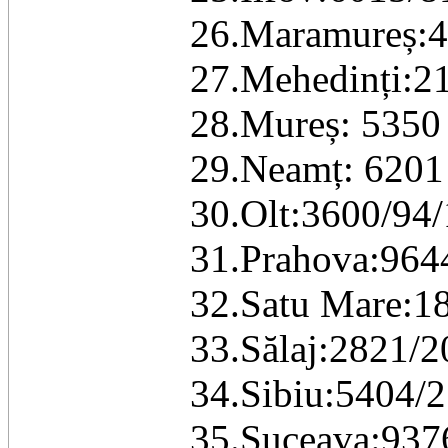
26.Maramureș:4
27.Mehedinți:2
28.Mureș: 5350
29.Neamț: 6201 
30.Olt:3600/94/
31.Prahova:964
32.Satu Mare:1
33.Sălaj:2821/2
34.Sibiu:5404/2
35.Suceava:937