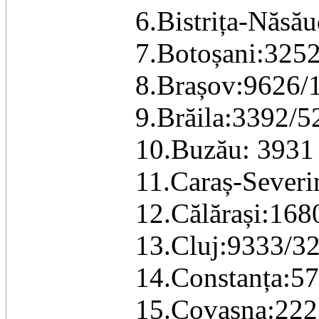
6.Bistrița-Năsă
7.Botoșani:325
8.Brașov:9626/
9.Brăila:3392/5
10.Buzău: 3931
11.Caraș-Severi
12.Călărași:168
13.Cluj:9333/32
14.Constanța:57
15.Covasna:222