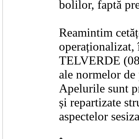
bolilor, faptă p
Reamintim cetățe
operaționalizat,
TELVERDE (08008
ale normelor de 
Apelurile sunt pr
și repartizate st
aspectelor sesiza