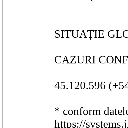
SITUAȚIE GL
CAZURI CONF
45.120.596 (+54
* conform datel
https://systems.