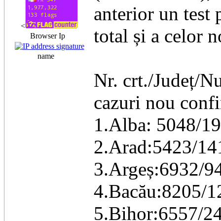
anterior un test 
<
total și a celor 
Browser Ip
name
Nr. crt./Județ/N
cazuri nou confi
1.Alba: 5048/19
2.Arad:5423/14
3.Argeș:6932/9
4.Bacău:8205/1
5.Bihor:6557/2