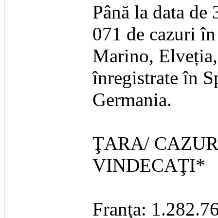
Până la data de 
071 de cazuri î
Marino, Elveția,
înregistrate în S
Germania.
ŢARA/ CAZUR
VINDECAŢI*
Franţa: 1.282.7