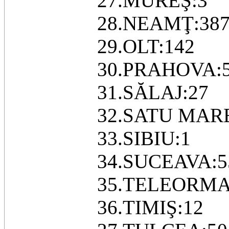
27.MUREŞ:3
28.NEAMŢ:38
29.OLT:142
30.PRAHOVA:
31.SĂLAJ:27
32.SATU MARE
33.SIBIU:1
34.SUCEAVA:5
35.TELEORMA
36.TIMIŞ:12