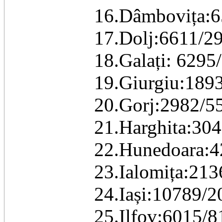
16.Dâmbovița:6
17.Dolj:6611/2
18.Galați: 6295
19.Giurgiu:1893
20.Gorj:2982/5
21.Harghita:304
22.Hunedoara:4
23.Ialomița:213
24.Iași:10789/2
25.Ilfov:6015/8