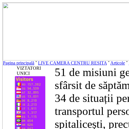
Pagina principală
ˇ
LIVE CAMERA CENTRU RESITA
ˇ
Articole
ˇ
VIZTATORI
51 de misiuni ge
UNICI
sfârsit de săptă
34 de situații pe
transportul perso
spitalicești, prec