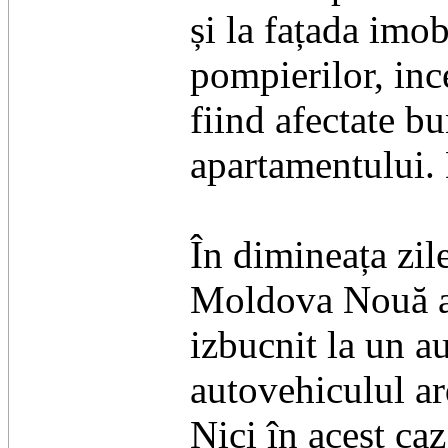
și la fațada imo
pompierilor, ince
fiind afectate bu
apartamentului. D
În dimineața zil
Moldova Nouă au
izbucnit la un au
autovehiculul ard
Nici în acest caz