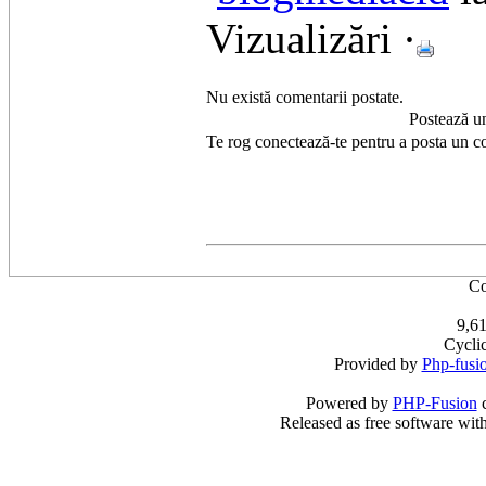
Vizualizări ·
Nu există comentarii postate.
Postează u
Te rog conectează-te pentru a posta un c
Co
9,61
Cycli
Provided by
Php-fusi
Powered by
PHP-Fusion
c
Released as free software wit