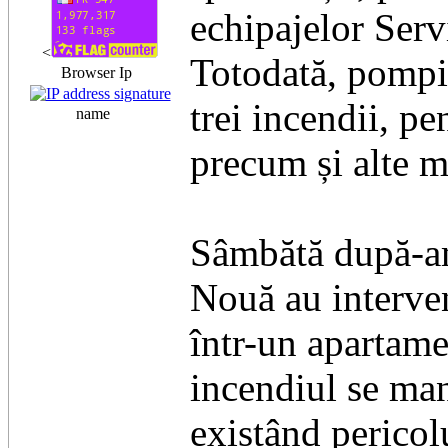
echipajelor Ser
<
Totodată, pompie
Browser Ip
trei incendii, pe
name
precum și alte m
Sâmbătă după-am
Nouă au interven
într-un apartamen
incendiul se mani
existând pericolu