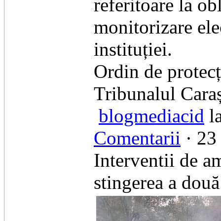
referitoare la ob
monitorizare ele
instituției.
​Ordin de protec
​Tribunalul Cara
blogmediacid
l
Comentarii
· 23 
Interventii de a
stingerea a două 