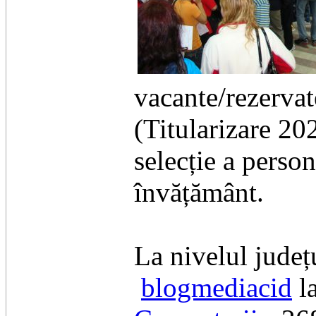
vacante/rezervat
(Titularizare 20
selecție a perso
învățământ.
La nivelul județ
blogmediacid
la