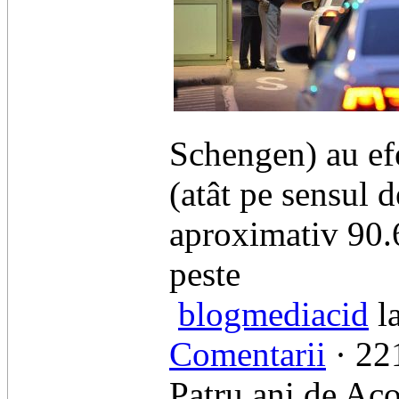
Schengen) au efe
(atât pe sensul d
aproximativ 90.6
peste
blogmediacid
la
Comentarii
· 221
Patru ani de Ac