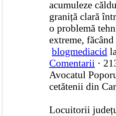
acumuleze căldur
graniță clară înt
o problemă tehni
extreme, făcând 
blogmediacid
la
Comentarii
· 213
Avocatul Poporul
cetătenii din Ca
​Locuitorii jude