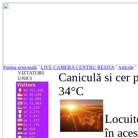
Pagina principală
ˇ
LIVE CAMERA CENTRU RESITA
ˇ
Articole
ˇ
VIZTATORI
Caniculă si cer 
UNICI
34°C
​Locuit
în aces