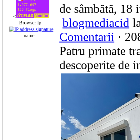
de sâmbătă, 18 i
<
blogmediacid
la
Browser Ip
Comentarii
· 208
name
Patru primate tr
descoperite de in