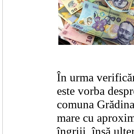
În urma verificăr
este vorba despr
comuna Grădinari
mare cu aproxima
îngriji, însă ul