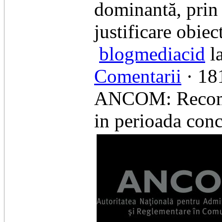
dominantă, prin 
justificare obiec
blogmediacid
la
Comentarii
· 181
ANCOM: Recomand
in perioada conc