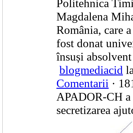
Politehnica Timi
Magdalena Mihai
România, care a 
fost donat unive
însuși absolvent
blogmediacid
la
Comentarii
· 181
APADOR-CH a câ
secretizarea aju