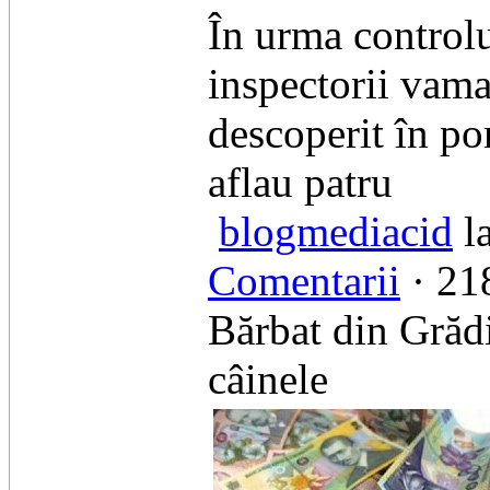
În urma controlu
inspectorii vamal
descoperit în po
aflau patru
blogmediacid
la
Comentarii
· 218
Bărbat din Grădi
câinele