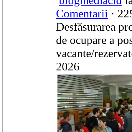
blogmediacid
la
Comentarii
· 225
Desfăsurarea pro
de ocupare a pos
vacante/rezervat
2026