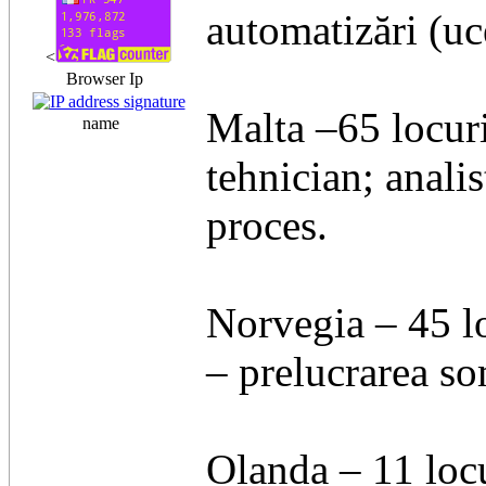
automatizări (uc
<
Browser Ip
Malta –65 locur
name
tehnician; analis
proces.
Norvegia – 45 lo
– prelucrarea s
Olanda – 11 locu