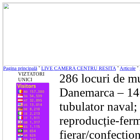
Pagina principală
ˇ
LIVE CAMERA CENTRU RESITA
ˇ
Articole
ˇ
VIZTATORI
286 locuri de m
UNICI
Danemarca – 146
tubulator naval;
reproducție-ferm
fierar/confectio