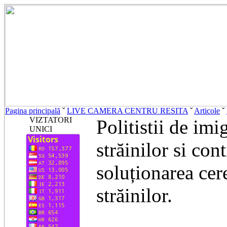
Pagina principală
ˇ
LIVE CAMERA CENTRU RESITA
ˇ
Articole
ˇ
VIZTATORI
Politistii de imi
UNICI
străinilor si con
soluționarea cer
străinilor.