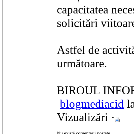
capacitatea nece
solicitări viitoar
Astfel de activit
următoare.
BIROUL INFO
blogmediacid
l
Vizualizări ·
Nu există comentarii postate.