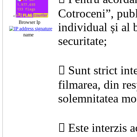
Cotroceni”, publ
<
Browser Ip
individual și al 
name
securitate;
 Sunt strict int
filmarea, din re
solemnitatea mo
 Este interzis 