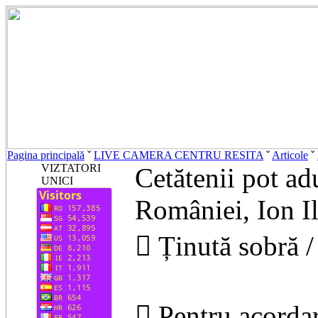
Pagina principală
ˇ
LIVE CAMERA CENTRU RESITA
ˇ
Articole
ˇ
VIZTATORI
Cetătenii pot ad
UNICI
României, Ion I
 Ținută sobră / 
 Pentru acordar