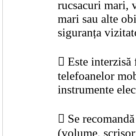
rucsacuri mari, 
mari sau alte ob
siguranța vizitat
 Este interzisă 
telefoanelor mob
instrumente elec
 Se recomandă 
(volume, scrisori