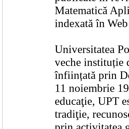
Matematică Aplic
indexată în Web
Universitatea P
veche instituție 
înființată prin 
11 noiembrie 192
educaţie, UPT es
tradiţie, recunos
prin activitatea 