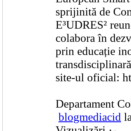
sprijinită de C
E³UDRES² reuneș
colabora în dezv
prin educație in
transdisciplinar
site-ul oficial: 
Departament Co
blogmediacid
l
Vizualizări ·