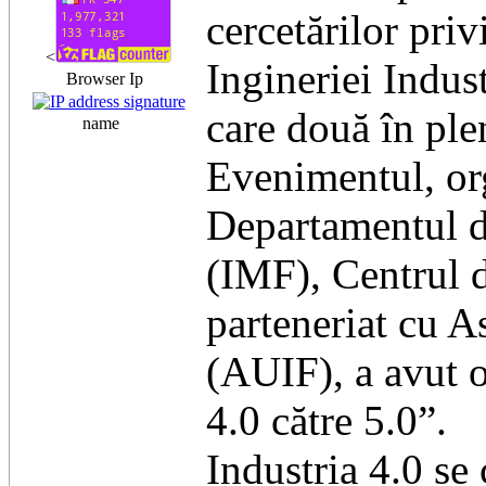
cercetărilor priv
<
Ingineriei Indust
Browser Ip
care două în plen
name
Evenimentul, or
Departamentul de
(IMF), Centrul d
parteneriat cu A
(AUIF), a avut o
4.0 către 5.0”.
Industria 4.0 se