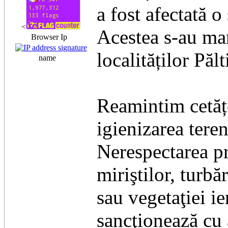
a fost afectată 
<
Acestea s-au man
Browser Ip
localităților Pălt
name
Reamintim cetățe
igienizarea ter
Nerespectarea pr
miriştilor, turbăr
sau vegetaţiei ie
sancţionează cu 