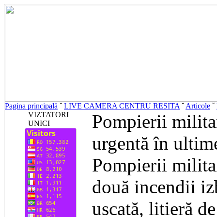
Pagina principală
ˇ
LIVE CAMERA CENTRU RESITA
ˇ
Articole
ˇ
VIZTATORI
Pompierii militar
UNICI
urgentă în ultim
Pompierii milita
două incendii iz
uscată, litieră 